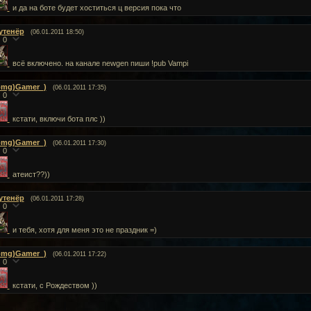
и да на боте будет хоститься ц версия пока что
утенёр
(06.01.2011 18:50)
0
всё включено. на канале newgen пиши !pub Vampi
omg)Gamer_)
(06.01.2011 17:35)
0
кстати, включи бота плс ))
omg)Gamer_)
(06.01.2011 17:30)
0
атеист??))
утенёр
(06.01.2011 17:28)
0
и тебя, хотя для меня это не праздник =)
omg)Gamer_)
(06.01.2011 17:22)
0
кстати, с Рождеством ))