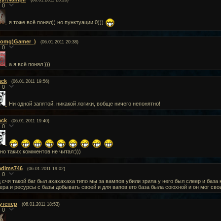
(06.01.2011 23:20)
0
я тоже всё понял)) но пунктуации 0)))
(omg)Gamer_)
(06.01.2011 20:38)
0
а я всё понял )))
ack
(06.01.2011 19:56)
0
Ни одной запятой, никакой логики, вобще ничего непонятно!
ack
(06.01.2011 19:40)
0
но таких комментов не читал:)))
adims746
(06.01.2011 19:02)
0
 счя такой баг был ахахахаха типо мы за вампов убили зрила у него был слеер и база 
ера и ресурсы с базы добывать своей и для вапов его база была союхной и он мог св
утенёр
(06.01.2011 18:53)
0