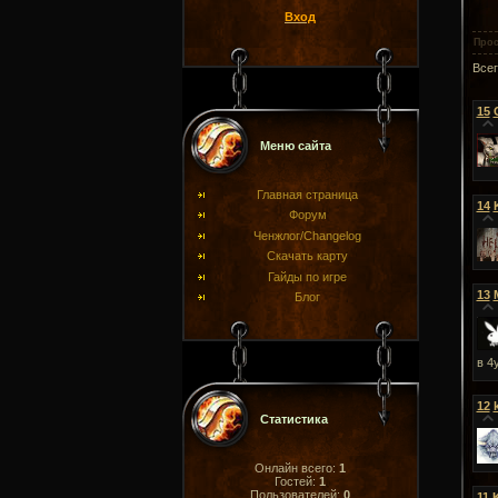
Вход
Про
Все
15
Меню сайта
Главная страница
14
Форум
Ченжлог/Changelog
Скачать карту
Гайды по игре
13
Блог
в 4
12
Статистика
Онлайн всего:
1
Гостей:
1
Пользователей:
0
11