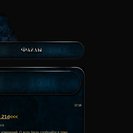
17:18
.21d
<<<
аса
х изменений. О всех багах сообщайте в
тему
.