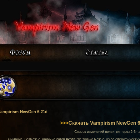
ampirism NewGen 6.21d
>>>
Скачать Vampirism NewGen 6
Список изменений появится через 2-3 ч
Внимание! Возможно, наличие багов
везде
где только можно, из-за специфически