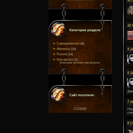
10
Категории раздела
Саморазвитие
[16]
Финансы
9
J
[20]
Разное
[14]
Коксартроз
[2]
Описание лечения коксартроза
8
J
Дав
Сайт посетили:
7
v
Сутенёр
Ппц
сле
6
С