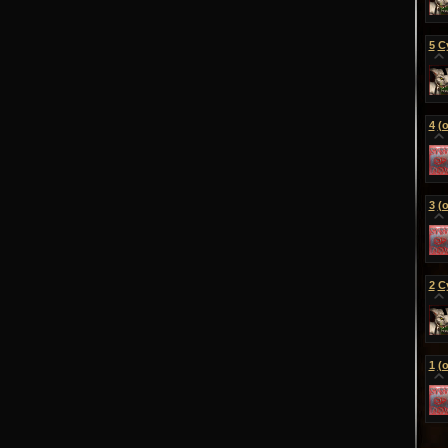
5
С
4
(
3
(
2
С
1
(