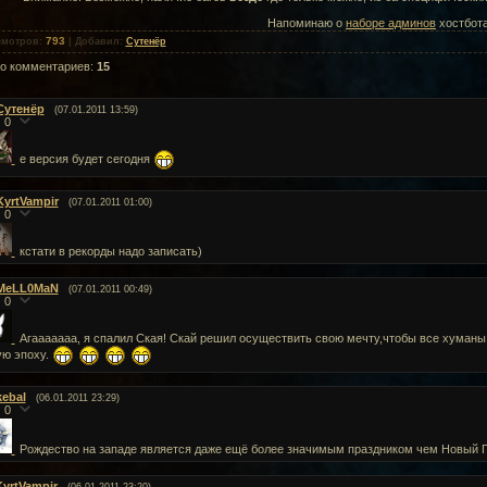
Напоминаю о
наборе админов
хостбота
793
смотров
:
|
Добавил
:
Сутенёр
го комментариев
:
15
Сутенёр
(07.01.2011 13:59)
0
е версия будет сегодня
KyrtVampir
(07.01.2011 01:00)
0
кстати в рекорды надо записать)
MeLL0MaN
(07.01.2011 00:49)
0
Агааааааа, я спалил Ская! Скай решил осуществить свою мечту,чтобы все хуманы
ую эпоху.
kebal
(06.01.2011 23:29)
0
Рождество на западе является даже ещё более значимым праздником чем Новый Г
KyrtVampir