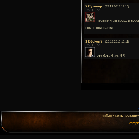
2
Сутенёр
(25.12.2010 19:19)
0
первые игры прошли норм
номер подправил
1
D1ckenS
(25.12.2010 19:11)
0
ето бета 4 или 5?)
vn0.ru - сайт, посвящё
Vampi