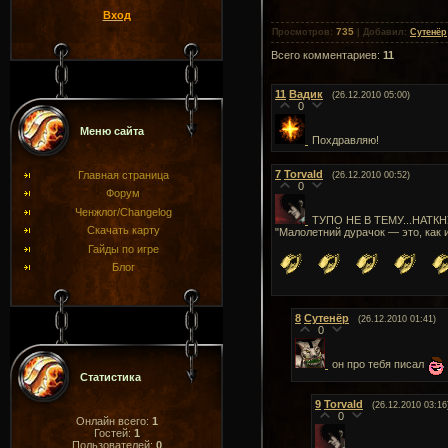
Вход
735
Просмотров
:
|
Добавил
:
Сутенёр
Всего комментариев
:
11
11
Вадик
(26.12.2010 05:00)
0
Меню сайта
Похдравляю!
7
Torvald
Главная страница
(26.12.2010 00:52)
0
Форум
Ченжлог/Changelog
ТУПО НЕ В ТЕМУ...НАТ
Скачать карту
"Малолетний дурачок — это, как и
Гайды по игре
Блог
8
Сутенёр
(26.12.2010 01:41)
0
он про тебя писал
Статистика
9
Torvald
(26.12.2010 03:16
0
Онлайн всего:
1
Гостей:
1
Пользователей:
0