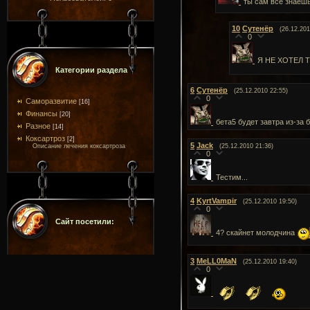
ты сам все знаешь
10
Сутенёр
(26.12.201
0
Я НЕ ХОТЕЛ 
Категории раздела
6
Сутенёр
(25.12.2010 22:55)
0
Саморазвитие
[16]
Финансы
[20]
бета5 будет завтра из-за
Разное
[14]
Коксартроз
[2]
5
Jack
Описание лечения коксартроза
(25.12.2010 21:36)
0
Тестим...
4
KyrtVampir
(25.12.2010 19:50)
0
Сайт посетили:
4? скайнет молодчина
3
MeLL0MaN
(25.12.2010 19:40)
0