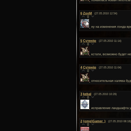
появилась новая гипотеза
6
ZooM
(27.05.2010 12:54)
0
ну на изменения лэнда вр
5
Сутенёр
(27.05.2010 11:14)
0
кстати, возможно будет н
4
Сутенёр
(27.05.2010 11:04)
0
относительная халява буд
3
kebal
(27.05.2010 10:29)
0
исправление ландшафта уж
2
(omg)Gamer_)
(27.05.2010 08:18)
0