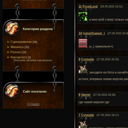
11
FrostLord
(29.05.2010 10:51)
0
а мне мой слеер только н
Категории раздела
10
(omg)Gamer_)
(27.05.2010 20:4
0
Саморазвитие
[16]
ы_) прикольно=)
Финансы
[20]
Разное
[14]
Коксартроз
[2]
9
Сутенёр
(27.05.2010 20:32)
Описание лечения коксартроза
0
заходите на бота и качайт
кстати, впервые новая версия рас
Сайт посетили:
8
Vanter
(27.05.2010 20:28)
0
где новая версия где
Сутенёр
7
Сутенёр
(27.05.2010 19:17)
0