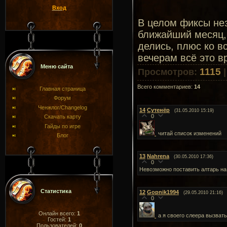
Вход
В целом фиксы нез
ближайший месяц, 
делись, плюс ко в
вечерам всё это в
Меню сайта
1115
Просмотров
:
Всего комментариев
:
14
Главная страница
Форум
Ченжлог/Changelog
14
Сутенёр
(31.05.2010 15:19)
0
Скачать карту
Гайды по игре
читай список изменений
Блог
13
Nahrena
(30.05.2010 17:36)
0
Невозможно поставить алтарь на
Статистика
12
Gopnik1994
(29.05.2010 21:16)
0
Онлайн всего:
1
а я своего слеера вызвать 
Гостей:
1
Пользователей:
0