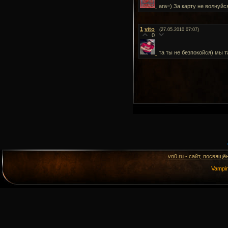
ага=) За карту не волнуйс
1
vito
(27.05.2010 07:07)
0
та ты не безпокойся) мы 
vn0.ru - сайт, посвящё
Vampi