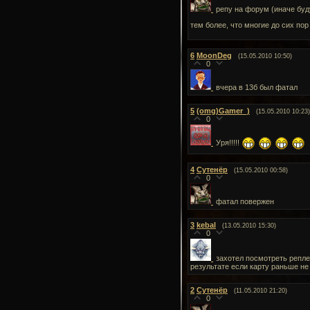
репу на форум (иначе буду
тем более, что многие до сих пор
6
MoonDeg
(15.05.2010 10:50)
0
вчера в 13б был фатал
5
(omg)Gamer_)
(15.05.2010 10:23)
0
Уря!!!!!
4
Сутенёр
(15.05.2010 00:58)
0
фатал повержен
3
kebal
(13.05.2010 15:30)
0
захотел посмотреть репле
результате если карту раньше не
2
Сутенёр
(11.05.2010 21:20)
0