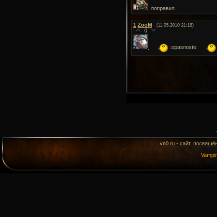
поправил
1
ZooM
(11.05.2010 21:18)
0
:opasnoste:
vn0.ru - сайт, посвящё
Vampi