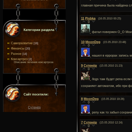
главная причина была найдена сл
11
Pisbka
(16.05.2010 00:25)
0
Категории раздела
фатал повержен О_О Мои 
10
MoonDeg
(15.05.2010 23:48)
Саморазвитие
[16]
0
Финансы
[20]
Разное
[14]
нашел в еррорах запись мо
Коксартроз
[2]
Описание лечения коксартроза
9
Сутенёр
(15.05.2010 21:23)
0
/logs там будет репа есл
сохраняет автоматом, ибо при фа
Сайт посетили:
8
MoonDeg
(15.05.2010 19:26)
0
Сутенёр
репу как то забыл сохрани
7
Сутенёр
(15.05.2010 12:24)
0