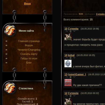
Вход
939
Просмотров
:
|
Добавил
:
Сутенёр
Всего комментариев
:
15
15
Сутенёр
(16.05.2010 16:56)
Меню сайта
0
значит борьба будет прод
Главная страница
о процентах говорить пока рано
Форум
Ченжлог/Changelog
Скачать карту
14
kebal
(16.05.2010 16:35)
0
Гайды по игре
Блог
у меня вчера был фатал, в
13
(omg)Gamer_)
(16.05.2010 12:2
0
Ну дак какая причина??
Статистика
12
Сутенёр
(16.05.2010 00:32)
0
Онлайн всего:
1
Гостей:
1
ты многое пропустил, смо
Пользователей:
0