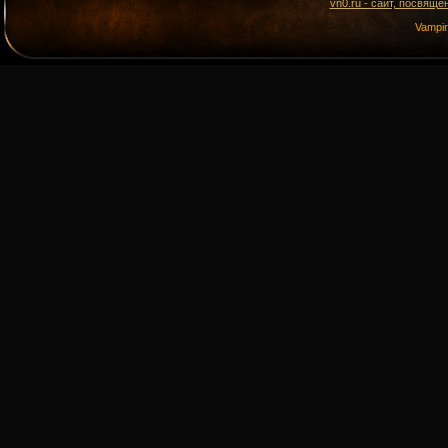
vn0.ru - сайт, посвящё
Vampi