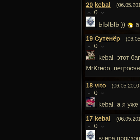
20
kebal
(06.05.20
0
ЫЫЫЫ))
а
19
Сутенёр
(06.0
0
kebal, этот б
MrKredo, петрося
18
vito
(06.05.2010
0
kebal, а я уж
17
kebal
(06.05.20
0
вчера произош