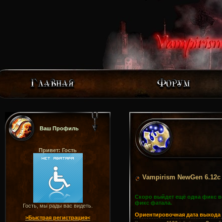
Ваш Профиль
Привет: Гость
Vampirism NewGen 6.12c
Скоро выйдет ещё одна фикс в
фикс фатала.
Гость, мы рады вас видеть.
Ориентировочная дата выхода в
>Быстрая регистрация<