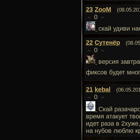
23
ZooM
(08.05.20
0
скай удиви на
22
Сутенёр
(08.0
0
версия завтра
фиксов будет мно
21
kebal
(06.05.20
0
Скай разачаро
время атакует тво
идет раза в 2хуже
на нубов люблю кр