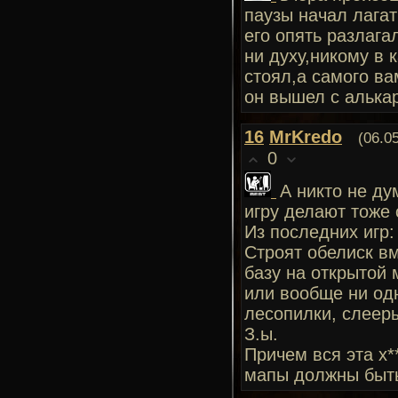
паузы начал лагат
его опять разлага
ни духу,никому в 
стоял,а самого ва
он вышел с алька
16
MrKredo
(06.0
0
А никто не ду
игру делают тоже 
Из последних игр:
Строят обелиск вм
базу на открытой 
или вообще ни одн
лесопилки, слееры
З.ы.
Причем вся эта х*
мапы должны быть