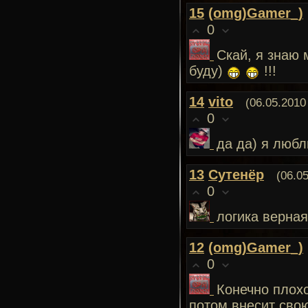
15
(omg)Gamer_)
0
Cкай, я знаю 
буду)
!!!
14
vito
(06.05.2010
0
да да) я любл
13
Сутенёр
(06.0
0
логика верная
12
(omg)Gamer_)
0
Конечно плохо
потом внесит свою 