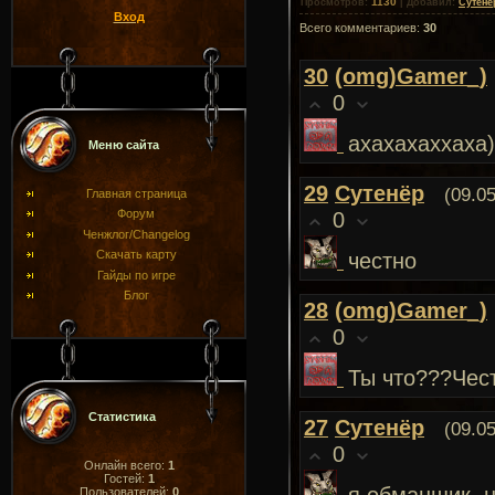
1130
Просмотров
:
|
Добавил
:
Сутенё
Вход
Всего комментариев
:
30
30
(omg)Gamer_)
0
ахахахаххах
Меню сайта
29
Сутенёр
(09.0
Главная страница
0
Форум
Ченжлог/Changelog
Скачать карту
честно
Гайды по игре
Блог
28
(omg)Gamer_)
0
Ты что???Чес
Статистика
27
Сутенёр
(09.0
0
Онлайн всего:
1
Гостей:
1
Пользователей:
0