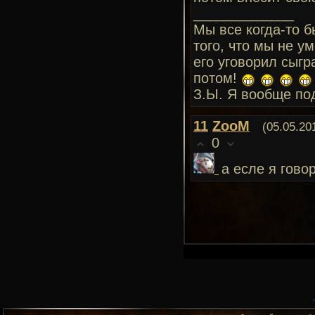
_____________
Мы все когда-то б
того, что мы не у
его уговорил сыгр
потом!
З.Ы. Я вообще по
11
ZooM
(05.05.20
0
а есле я гово