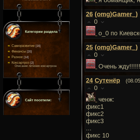
я обманщик, н
26
(omg)Gamer_)
0
Категории раздела
о_0 по Киевс
Саморазвитие
25
(omg)Gamer_)
[16]
Финансы
[20]
0
Разное
[14]
Коксартроз
[2]
Очень жду!!!!!!
Описание лечения коксартроза
24
Сутенёр
(08.0
0
ченж:
Сайт посетили:
фикс1
фикс2
фикс3
...
фикс 10