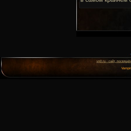
vn0.ru - сайт, посвящё
Vampi