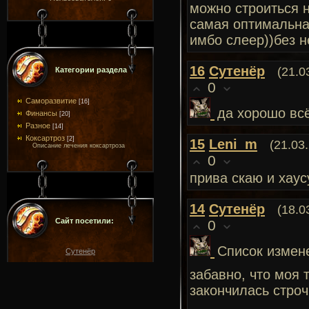
можно строиться н
самая оптимальная
имбо слеер))без н
16
Сутенёр
(21.0
Категории раздела
0
Саморазвитие
[16]
да хорошо всё
Финансы
[20]
Разное
[14]
Коксартроз
[2]
15
Leni_m
(21.03
Описание лечения коксартроза
0
прива скаю и хаусу
14
Сутенёр
(18.0
Сайт посетили:
0
Список измен
Сутенёр
забавно, что моя 
закончилась строчк