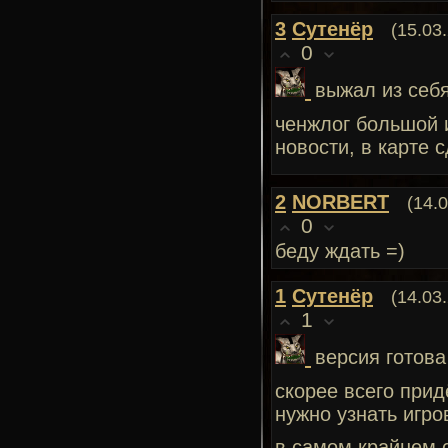
3
Сутенёр
(15.03
0
выжал из себя
ченжлог большой 
новости, в карте с
2
NORBERT
(14.
0
беду ждать =)
1
Сутенёр
(14.03
1
версия готов
скорее всего прид
нужно узнать игро
в самом крайнем 