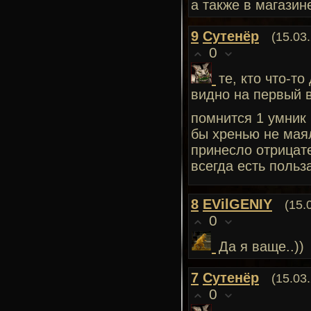
а также в магазин
9
Сутенёр
(15.03
0
те, кто что-то
видно на первый в
помнится 1 умник
бы хренью не маял
принесло отрицате
всегда есть польза
8
EVilGENIY
(15.
0
Да я ваще..))
7
Сутенёр
(15.03
0