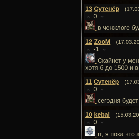
13
Сутенёр
(17.0
0
в ченжлоге бу
12
ZooM
(17.03.2
-1
Скайнет у ме
хотя б до 1500 и 
11
Сутенёр
(17.0
0
сегодня будет
10
kebal
(15.03.20
0
гг, я пока чт