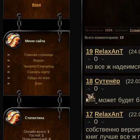
Вход
1026
Просмотров
:
|
Добавил
:
Сутенё
Всего комментариев
:
19
Меню сайта
19
RelaxAnT
(24.
Главная страница
0
Форум
но все ж надеимс
Ченжлог/Changelog
Скачать карту
Гайды по игре
18
Сутенёр
(22.0
Блог
0
может будет б
17
RelaxAnT
(22.
Статистика
0
собственно версия
Онлайн всего:
1
книг лучше все ж 
Гостей:
1
Пользователей:
0