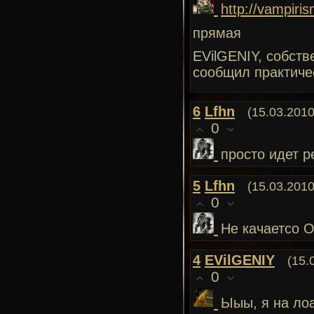
http://vampir
прямая
EVilGENIY, собств
сообщил практиче
6
Lfhn
(15.03.2010
0
просто идет р
5
Lfhn
(15.03.2010
0
Не качаетсо О
4
EVilGENIY
(15.
0
Ыыы, я на лоа