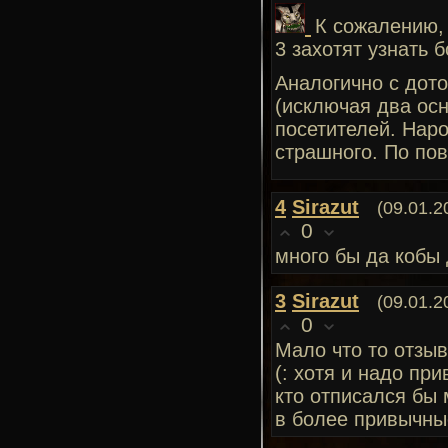
К сожалению, 
3 захотят узнать 
Аналогично с дот
(исключая два осн
посетителей. Наро
страшного. По пов
4
Sirazut
(09.01.2
0
много бы да кобы 
3
Sirazut
(09.01.2
0
Мало что то отзыв
(: хотя и надо пр
кто отписался бы 
в более привычны