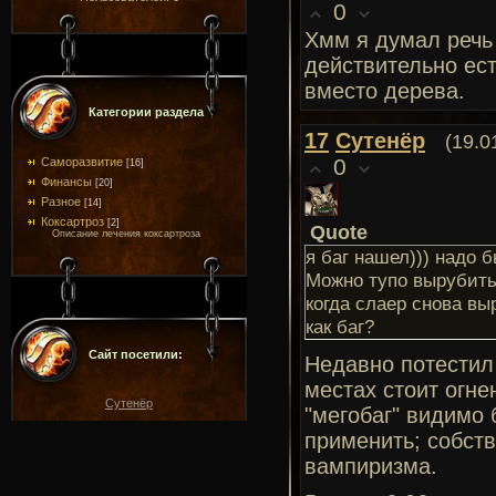
0
Хмм я думал речь
действительно ест
вместо дерева.
Категории раздела
17
Сутенёр
(19.0
0
Саморазвитие
[16]
Финансы
[20]
Разное
[14]
Коксартроз
[2]
Quote
Описание лечения коксартроза
я баг нашел))) надо 
Можно тупо вырубить 
когда слаер снова вы
как баг?
Сайт посетили:
Недавно потестил 
местах стоит огне
Сутенёр
"мегобаг" видимо 
применить; собст
вампиризма.