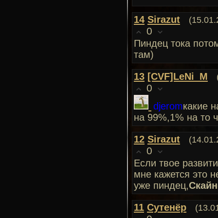
14
Sirazut
(15.01.
0
Пиндец тока потом
там)
13
[CVF]LeNi_M
0
djerom
какие н
на 99%,1% на то 
12
Sirazut
(14.01.
0
Если твое развити
мне кажется это н
уже пиндец,
Скайн
11
Сутенёр
(13.0