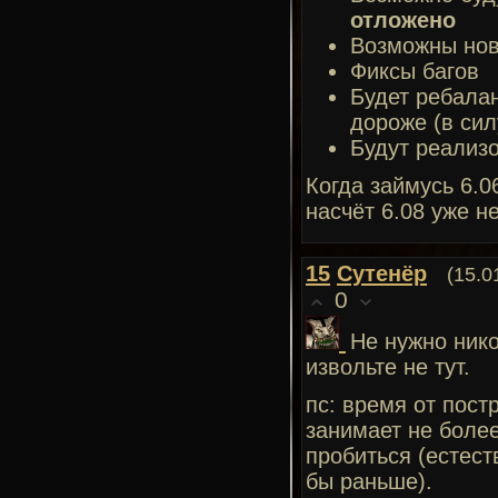
отложено
Возможны но
Фиксы багов
Будет ребалан
дороже (в сил
Будут реализ
Когда займусь 6.0
насчёт 6.08 уже н
15
Сутенёр
(15.0
0
Не нужно нико
извольте не тут.
пс: время от пост
занимает не более
пробиться (естес
бы раньше).