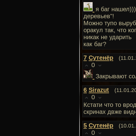
я баг нашел))
деревьев"!
Можно тупо выруб
оракул так, что к
никак не ударить
как баг?
7
Сутенёр
(11.01
0
Закрывают сол
6
Sirazut
(11.01.2
0
Кстати что то вро
скринах двже видн
5
Сутенёр
(10.01
0