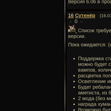
Версия 6.06 в про
16
Сутенёр
(16.0
0
Список требу
версии.
Пока ожидается: (
Поддержка ста
можно будет с
вампов, коли
расцветка по
Осветление 
Будет ребалан
аметиста, из 
2 мода (без м
награда хума
Возможно буд