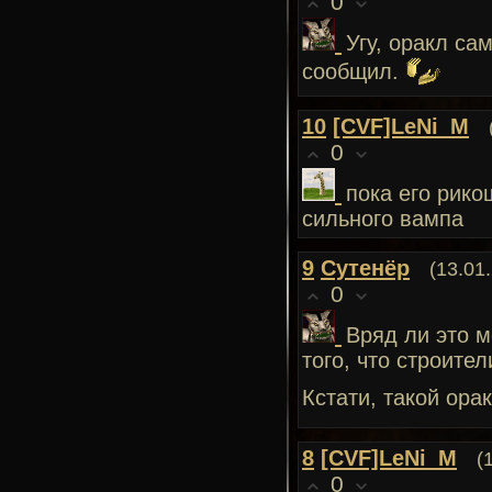
0
Угу, оракл са
сообщил.
10
[CVF]LeNi_M
0
пока его рико
сильного вампа
9
Сутенёр
(13.01
0
Вряд ли это м
того, что строител
Кстати, такой ора
8
[CVF]LeNi_M
(
0