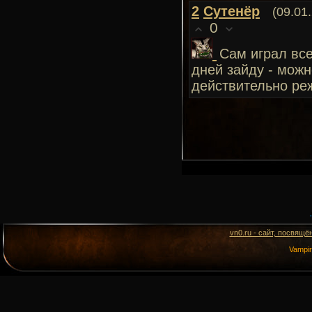
2
Сутенёр
(09.01
0
Сам играл все
дней зайду - можн
действительно реж
vn0.ru - сайт, посвящё
Vampi