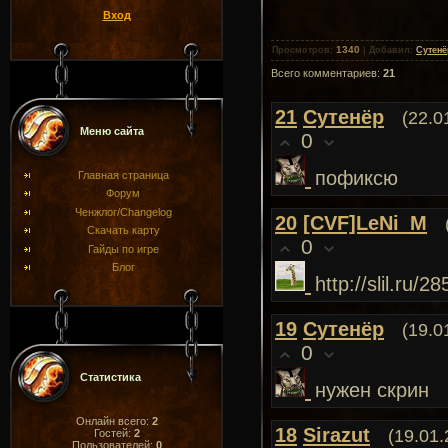
Вход
1340
Просмотров
:
|
Добавил
:
Сутенё
Всего комментариев
:
21
21
Сутенёр
(22.0
Меню сайта
0
пофиксю
Главная страница
Форум
Ченжлог/Changelog
20
[CVF]LeNi_M
Скачать карту
0
Гайды по игре
Блог
http://slil.ru/
19
Сутенёр
(19.0
0
Статистика
нужен скрин
Онлайн всего:
2
18
Sirazut
(19.01.
Гостей:
2
Пользователей:
0