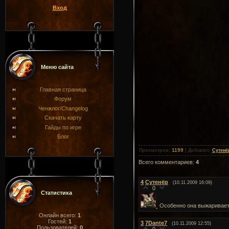
Вход
Меню сайта
Главная страница
Форум
Ченжлог/Changelog
Скачать карту
Гайды по игре
Блог
1199
Просмотров
:
|
Добавил
:
Сутенё
Всего комментариев
:
4
4
Сутенёр
(10.11.2009 16:09)
0
Статистика
Особенно она выжаривает 
Онлайн всего:
1
Гостей:
1
3
7Dante7
(10.11.2009 12:55)
Пользователей:
0