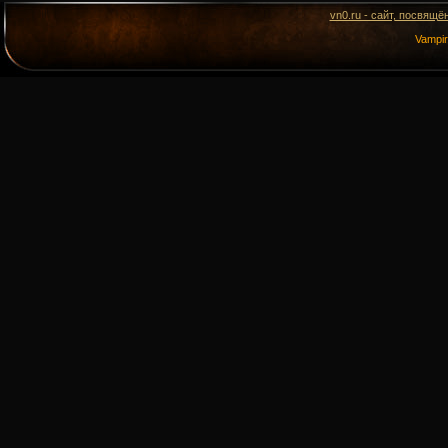
vn0.ru - сайт, посвящё
Vampi