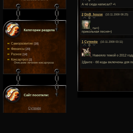
0
А чё сюда написал? =\
2
DnB_house
(10.11.2009 08:25)
0
гы=)
Категории раздела
прикольная песня=)
1
Сутенёр
(10.11.2009 03:11)
Саморазвитие
[16]
0
Финансы
[20]
Разное
[14]
Навеяло темой о 2012 году 
Коксартроз
[2]
2Данте - бб коды включены для п
Описание лечения коксартроза
Сайт посетили:
Сутенёр