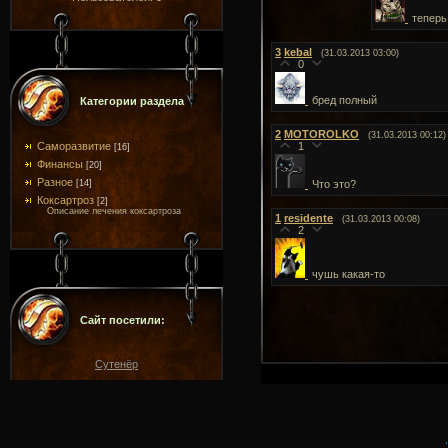
теперь
3
kebal
(31.03.2013 03:00)
0
бред полный
Категории раздела
2
MOTOROLKO
(31.03.2013 00:12)
Саморазвитие
1
[16]
Финансы
[20]
Разное
[14]
Что это?
Коксартроз
[2]
Описание лечения коксартроза
1
residente
(31.03.2013 00:08)
2
чушь какая-то
Сайт посетили:
Сутенёр