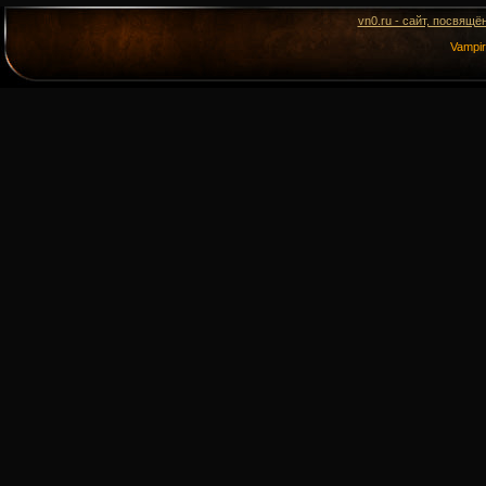
vn0.ru - сайт, посвящё
Vampi