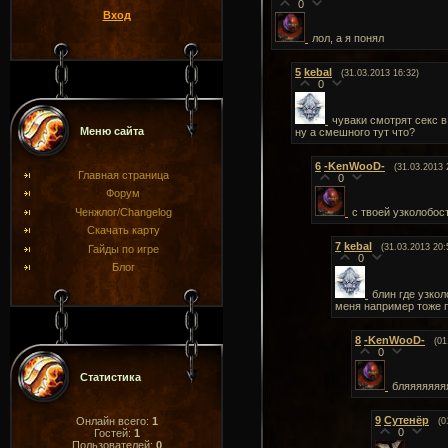
0
Вход
лол, а я понял
5
kebal
(31.03.2013 16:32)
0
чуваки смотрят секс в
Меню сайта
ну а смешного тут что?
6
-KenWooD-
(31.03.2013 
Главная страница
0
Форум
Ченжлог/Changelog
c твоей узколобос
Скачать карту
7
kebal
(31.03.2013 20:
Гайды по игре
0
Блог
блин где узкол
меня например тоже п
8
-KenWooD-
(01
0
Статистика
бляяяяяяя
9
Сутенёр
Онлайн всего:
1
(0
0
Гостей:
1
Пользователей:
0