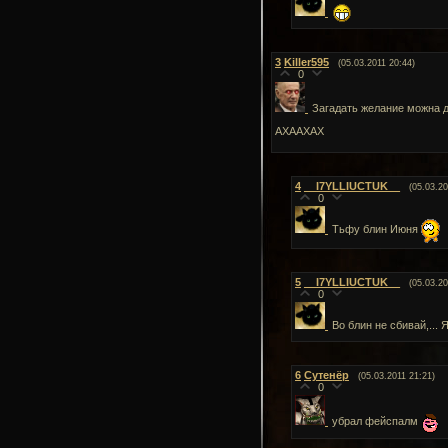
3
Killer595
(05.03.2011 20:44)
0
Загадать желание можна д
АХААХАХ
4
__I7YLLIUCTUK__
(05.03.20
0
Тьфу блин Июня
5
__I7YLLIUCTUK__
(05.03.20
0
Во блин не сбивай,...
6
Сутенёр
(05.03.2011 21:21)
0
убрал фейспалм