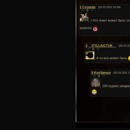
1
Сутенёр
(05.03.2011 20:34)
0
> Кто знает может быть с
конечно
2
__I7YLLIUCTUK__
(05.03.20
0
А чо всё может быть
9
KyrtVampir
(05.03.2011 2
0
100 пудово увидим