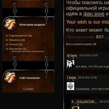
Чтобы повлиять на
официальной игры
идём в
фан зоне
и
Your wish is our mi
Категории раздела
Кто знает может б
Саморазвитие
857
[16]
Просмотров
:
|
Финансы
[20]
Всего комментариев
:
10
Разное
[14]
Коксартроз
[2]
Описание лечения коксартроза
10
faarg
(16.03.2011 23:07)
0
вот жаль, что СК1 нет в 
7
kebal
Сайт посетили:
(05.03.2011 22:08)
0
Сутенёр
ПХАХАХАХ, ЭТО РАССП
8
__I7YLLIUCTUK__
(05.03.20
0