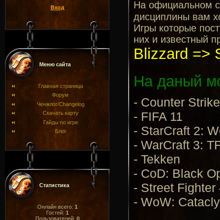
На официальном 
Вход
дисциплины вам хо
Игры которые пост
них и известный п
Blizzard => S
Меню сайта
На даный мо
Главная страница
Форум
- Counter Strike
Ченжлог/Changelog
- FIFA 11
Скачать карту
Гайды по игре
- StarCraft 2: 
Блог
- WarCraft 3: T
- Tekken
- CoD: Black O
- Street Fighter
Статистика
- WoW: Catacl
Онлайн всего:
1
Гостей:
1
Пользователей:
0