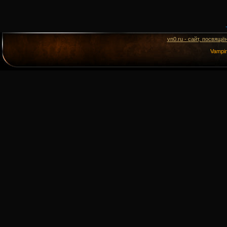
vn0.ru - сайт, посвящё
Vampi