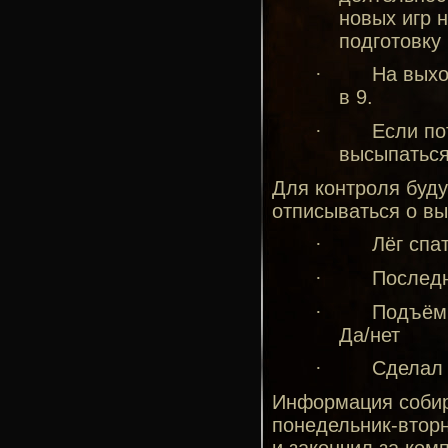
новых игр 
подготовку 
·
На выхо
в 9.
·
Если по
высыпаться
Для контроля буду
отписываться о вы
·
Лёг спа
·
Последн
·
Подъём 
Да/нет
·
Сделал 
Информация собира
понедельник-вторн
и закончил за комп