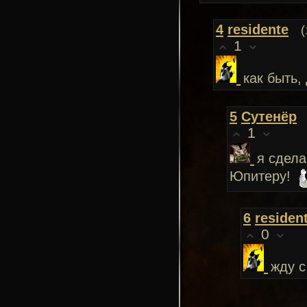
4
residente
(
1
как быть,
5
Сутенёр
1
я сдела
Юпитеру!
6
residen
0
жду с