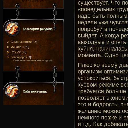
существует. Что п
«понедельник трудн
надо быть полным 
недели уже чувств
попробуй в понеде
Категории раздела
выйдет. А когда р
выходные и опять 
Саморазвитие
[16]
Финансы
хуйня, начиналась
[20]
Разное
[14]
момента. Одно цеп
Коксартроз
[2]
Описание лечения коксартроза
Плюс ко всему дав
организм оптимизи
успокоиться, быст
хуёвом режиме вс
требуется больше 
Сайт посетили:
позволяет экономит
это и бодрость, эн
желанию можно ост
немного позже и е
и т.д. Как добиват