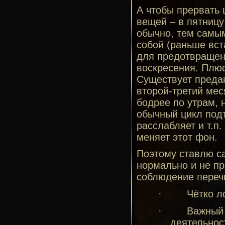
А чтобы прервать 
вещей – в пятницу
обычно, тем самым
собой (раньше вст
для предотвращени
воскресения. Плюс
Существует предан
второй-третий ме
бодрее по утрам, 
обычный цикл под
расслабляет и т.п.
меняет этот фон.
Поэтому ставлю са
нормально и не пр
соблюдение переч
·
Чётко л
·
Важный 
деятельнос