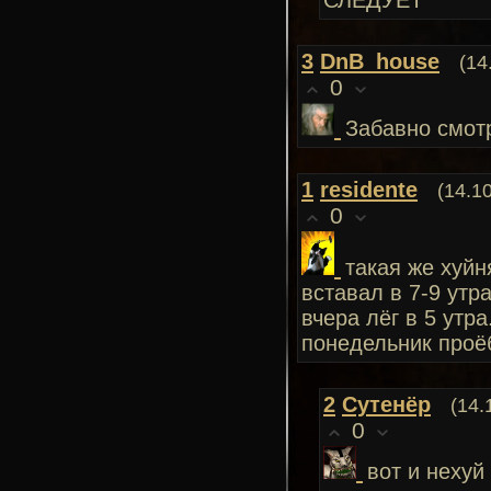
СЛЕДУЕТ
3
DnB_house
(14
0
Забавно смотр
1
residente
(14.1
0
такая же хуйн
вставал в 7-9 утра
вчера лёг в 5 утра
понедельник проё
2
Сутенёр
(14.
0
вот и неху