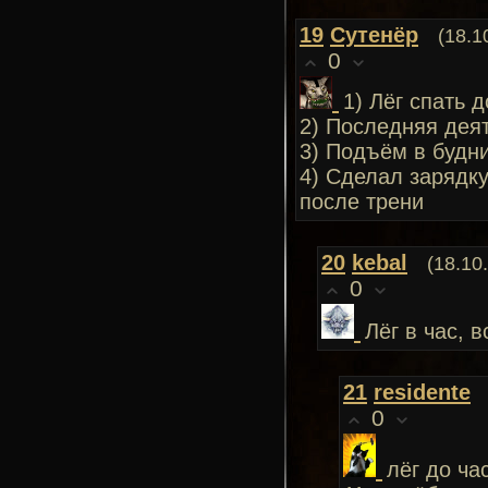
19
Сутенёр
(18.1
0
1) Лёг спать 
2) Последняя деят
3) Подъём в будни 
4) Сделал зарядк
после трени
20
kebal
(18.10
0
Лёг в час, в
21
residente
0
лёг до ча