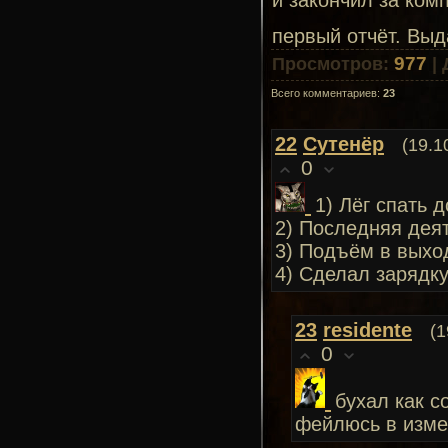
первый отчёт. Вы
977
Просмотров
:
|
Всего комментариев
:
23
22
Сутенёр
(19.1
0
1) Лёг спать д
2) Последняя дея
3) Подъём в выход
4) Сделал зарядку
23
residente
(1
0
бухал как с
фейлюсь в изме