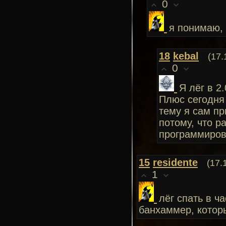
0
я понимаю, 
18
kebal
(17.
0
Я лёг в 2.
Плюс сегодня
тему я сам пр
потому, что р
программиров
15
residente
(17.
1
лёг спать в ча
банхаммер, котор