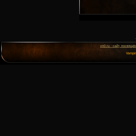
vn0.ru - сайт, посвящё
Vampi