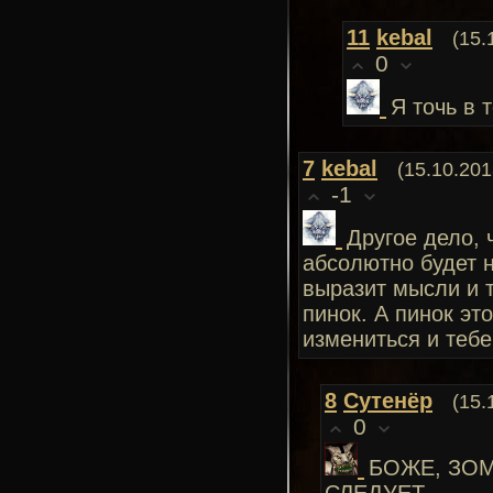
11
kebal
(15.
0
Я точь в т
7
kebal
(15.10.201
-1
Другое дело, 
абсолютно будет н
выразит мысли и т
пинок. А пинок эт
измениться и тебе
8
Сутенёр
(15.
0
БОЖЕ, ЗОМ