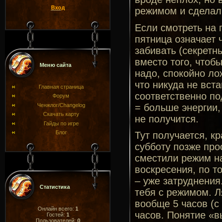
Вход
режимом и сделал
Если смотреть на 
пятница означает ч
забивать (секретн
вместо того, чтобы
Меню сайта
надо, спокойно лож
что никуда не вст
Главная страница
соответственно по
Форум
= больше энергии,
Ченжлог/Changelog
Скачать карту
не получится.
Гайды по игре
Блог
Тут получается, кр
субботу позже про
сместили режим на
воскресения, по т
– уже затруднения.
Статистика
тебя с режимом. Л
вообще 5 часов (с 
Онлайн всего:
1
часов. Понятие «в
Гостей:
1
Пользователей:
0