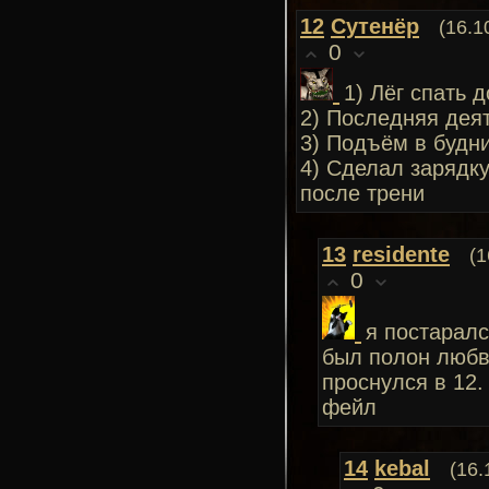
12
Сутенёр
(16.1
0
1) Лёг спать 
2) Последняя деят
3) Подъём в будни
4) Сделал зарядку
после трени
13
residente
(1
0
я постаралс
был полон любви
проснулся в 12.
фейл
14
kebal
(16.