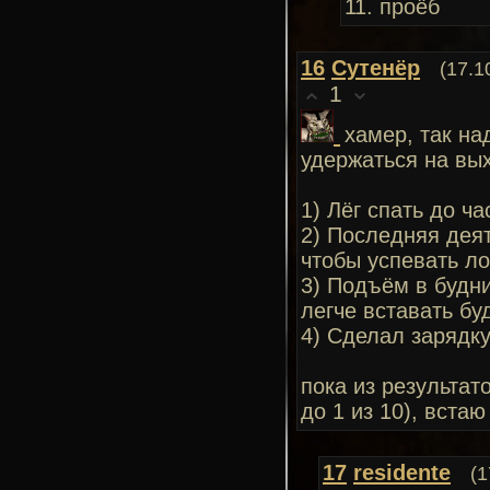
11. проёб
16
Сутенёр
(17.1
1
хамер, так на
удержаться на вы
1) Лёг спать до ч
2) Последняя деят
чтобы успевать ло
3) Подъём в будни
легче вставать бу
4) Сделал зарядк
пока из результато
до 1 из 10), встаю
17
residente
(1