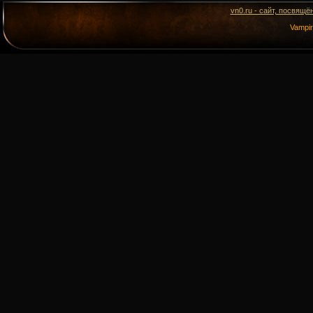
vn0.ru - сайт, посвящё
Vampi