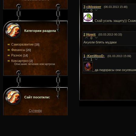
3
ciklopper
(06.03.2013 15:46)
0
Скай усиль защиту)) Скажи
Категории раздела
2
Howit
(03.03.2013 00:33)
0
Ахуели блять мудаки
Саморазвитие
[16]
Финансы
[20]
Разное
[14]
1
-KenWooD-
(01.03.2013 15:09)
1
Коксартроз
[2]
Описание лечения коксартроза
да пидорасы они охуевши
Сайт посетили:
Сутенёр