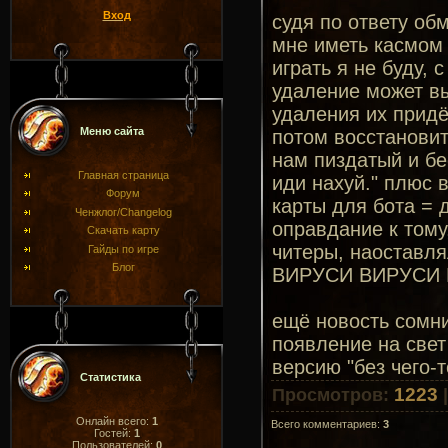
Вход
судя по ответу об
мне иметь касмом к
играть я не буду, 
удаление может вы
удаления их придёт
Меню сайта
потом восстановит
нам пиздатый и бе
Главная страница
иди нахуй." плюс 
Форум
карты для бота = 
Ченжлог/Changelog
оправдание к тому
Скачать карту
читеры, наоставл
Гайды по игре
Блог
ВИРУСИ ВИРУСИ В КАР
ещё новость сомни
появление на свет
версию "без чего-т
Статистика
1223
Просмотров
:
Онлайн всего:
1
Всего комментариев
:
3
Гостей:
1
Пользователей:
0