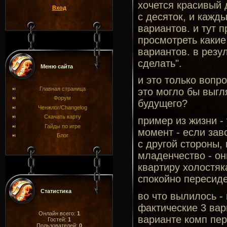
хочется красивый 
Вход
с десяток, и кажд
вариантов. и тут п
просмотреть каки
вариантов. в резу
сделать".
Меню сайта
и это только вопр
Главная страница
это могло бы выгл
Форум
будущего?
Ченжлог/Changelog
Скачать карту
пример из жизни -
Гайды по игре
момент - если зав
Блог
с другой стороны,
младенчество - он
квартиру холостяк
спокойно пересиде
Статистика
во что вылилось - 
фактические 3 ва
Онлайн всего:
1
варианте комп пер
Гостей:
1
Пользователей:
0