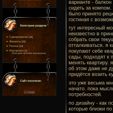
варианте - балкон
сидеть за компом. 
было принято реше
гостиная с возмож
Категории раздела
тут интересный мо
неизвестно в прин
Саморазвитие
[16]
собрать свои теку
Финансы
[20]
отталкиваться. я 
Разное
[14]
покупают себе ква
Коксартроз
[2]
Описание лечения коксартроза
сады, подходят к 
менять квартиру. 
об этом даже не д
придётся возить ку
Сайт посетили:
это уже весьма мно
начато. пока мысл
Сутенёр
потребностей.
по дизайну - как 
которые близки по