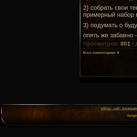
2) собрать свои т
примерный набор 
3) подумать о буд
опять же забавно 
801
Просмотров
:
|
Всего комментариев
:
0
vn0.ru - сайт, посвящё
Vampi