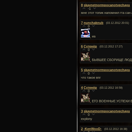
8
skaynetnormpocanotvechayu
-1
мне этот топик напомнил гта сан
7
nunchaknub
(03.12.2012 20:01)
0
иа
6
Сутенёр
(03.12.2012 17:27)
0
БЫВШЕЕ СБОРИЩЕ ЛЮД
5
skaynetnormpocanotvechayu
0
что такое впг
4
Сутенёр
(03.12.2012 16:59)
0
ЕГО ВОЕННЫЕ УСПЕХИ В
3
skaynetnormpocanotvechayu
0
explony
2
-KenWooD-
(03.12.2012 16:38)