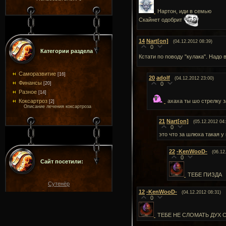
Нартон, иди в семью
Скайнет одобрит
14
Nart[on]
(04.12.2012 08:39)
0
Категории раздела
Кстати по поводу "кулака". Надо 
Саморазвитие
[16]
20
adolf
(04.12.2012 23:00)
Финансы
[20]
0
Разное
[14]
Коксартроз
ахаха ты шо стрелку
[2]
Описание лечения коксартроза
21
Nart[on]
(05.12.2012 04:
0
это что за шлюха такая у
22
-KenWooD-
(06.12
0
Сайт посетили:
ТЕБЕ ПИЗДА
Сутенёр
12
-KenWooD-
(04.12.2012 08:31)
0
ТЕБЕ НЕ СЛОМАТЬ ДУХ 