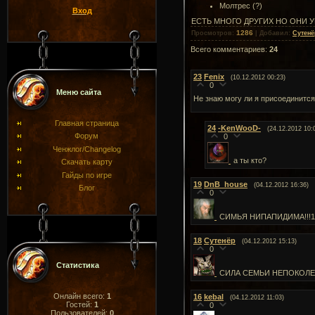
Молтрес (?)
Вход
ЕСТЬ МНОГО ДРУГИХ НО ОНИ У
1286
Просмотров
:
|
Добавил
:
Сутенё
Всего комментариев
:
24
23
Fenix
(10.12.2012 00:23)
0
Меню сайта
Не знаю могу ли я присоединится
Главная страница
24
-KenWooD-
(24.12.2012 10:
Форум
0
Ченжлог/Changelog
а ты кто?
Скачать карту
Гайды по игре
19
DnB_house
(04.12.2012 16:36)
Блог
0
СИМЬЯ НИПАПИДИМА!!!1
18
Сутенёр
(04.12.2012 15:13)
0
Статистика
СИЛА СЕМЬИ НЕПОКОЛ
Онлайн всего:
1
16
kebal
(04.12.2012 11:03)
Гостей:
1
0
Пользователей:
0