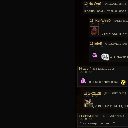
13
Nart[on]
(04.12.2012 08:34)
-1
в вашей семьи только кебал 
15
-KenWooD-
(04.12.2012
-1
А ТЫ ЧУЖОЙ, КУ
17
adolf
(04.12.2012 14:09)
2
а ты часом 
10
adolf
(03.12.2012 21:26)
0
в семье 4 человека?
11
Сутенёр
(03.12.2012 22:22)
0
И ВСЕ МУЖЧИНЫ, К
9
[ViP]Maltres
(03.12.2012 20:50)
0
Разве молтрес не ушёл?