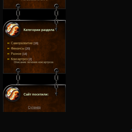
Категории раздела
Саморазвитие
[16]
Финансы
[20]
Разное
[14]
Коксартроз
[2]
Описание лечения коксартроза
Сайт посетили:
Сутенёр