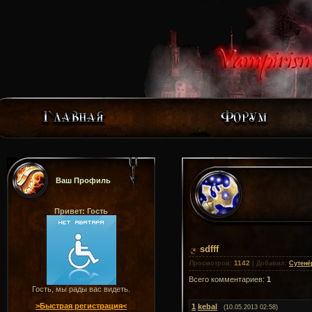
Ваш Профиль
Привет: Гость
sdfff
1142
Просмотров
:
|
Добавил
:
Сутенё
Всего комментариев
:
1
Гость, мы рады вас видеть.
>Быстрая регистрация<
1
kebal
(10.05.2013 02:58)