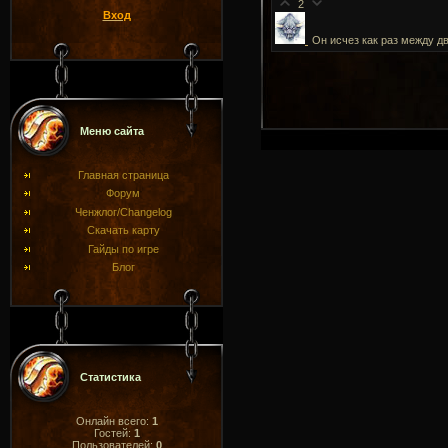
2
Вход
Он исчез как раз между д
Меню сайта
Главная страница
Форум
Ченжлог/Changelog
Скачать карту
Гайды по игре
Блог
Статистика
Онлайн всего:
1
Гостей:
1
Пользователей:
0