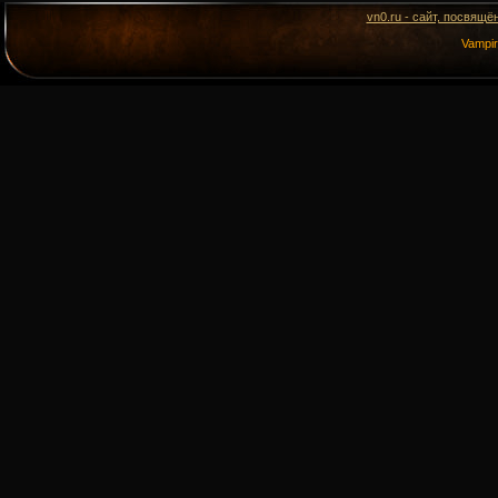
vn0.ru - сайт, посвящё
Vampi