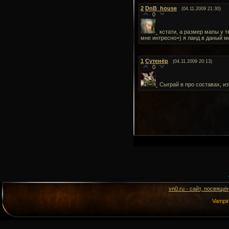
2
DnB_house
(04.11.2009 21:30)
0
кстати, а размер мапы у т
мне интресно=) я ланд в даный 
1
Сутенёр
(04.11.2009 20:13)
0
Сыграй в про составах, и
vn0.ru - сайт, посвящё
Vampi