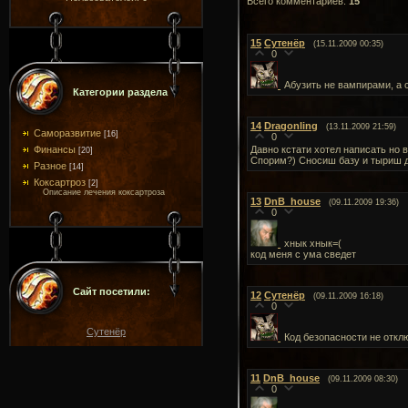
Всего комментариев
:
15
15
Сутенёр
(15.11.2009 00:35)
0
Абузить не вампирами, а 
Категории раздела
14
Dragonling
(13.11.2009 21:59)
Саморазвитие
[16]
0
Финансы
Давно кстати хотел написать но в
[20]
Спорим?) Сносиш базу и тыриш де
Разное
[14]
Коксартроз
[2]
Описание лечения коксартроза
13
DnB_house
(09.11.2009 19:36)
0
хнык хнык=(
код меня с ума сведет
Сайт посетили:
12
Сутенёр
(09.11.2009 16:18)
0
Сутенёр
Код безопасности не откл
11
DnB_house
(09.11.2009 08:30)
0