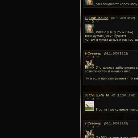
580 ландшафт через жопу 
10
DnB_house
(09.11.2009 08:28)
0
бляя а у мну 256х256=(
тоже думаю докуя будет=(
но там я многа дудов и гор пост
9
Сутенёр
(08.11.2009 15:02)
0
Я стараюсь забалансить к
возможностей и никаких имб.
Ну а если про выигрывает - то та
8
[CVF]LeNi_M
(07.11.2009 12:09)
0
Против про хуманов,помож
7
Сутенёр
(04.11.2009 23:28)
0
За 580 делается ландшавт