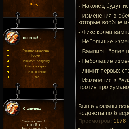
Вход
- Наконец будут и
- Изменения в обел
которые вообще их
- Фикс колец вамп
Меню сайта
- Небольшие изме
- Вампиры более н
Главная страница
Форум
- Небольшие изме
Ченжлог/Changelog
Скачать карту
- Лимит первых ст
Гайды по игре
Блог
- Изменения в бал
против про хумано
Выше указаны осн
Статистика
недочёты по б вер
1178
Просмотров
:
Онлайн всего:
1
Гостей:
1
Пользователей:
0