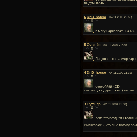
выдумывать.
6
DnB_house
(04.11.2009 22:53)
0
я могу нарисовать на 580
5
Сутенёр
(04.11.2009 21:39)
0
Ландшавт на размер карты
4
DnB_house
(04.11.2009 21:32)
0
ооооойййй xDD
совсем уже дураг стал=) не лейт
3
Сутенёр
(04.11.2009 21:30)
0
лейт это поздняя стадия 
сомневаюсь, что ещё голому вамп