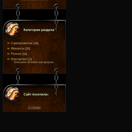
Категории раздела
Саморазвитие
[16]
Финансы
[20]
Разное
[14]
Коксартроз
[2]
Описание лечения коксартроза
Сайт посетили:
Сутенёр