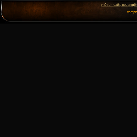
vn0.ru - сайт, посвящё
Vampi