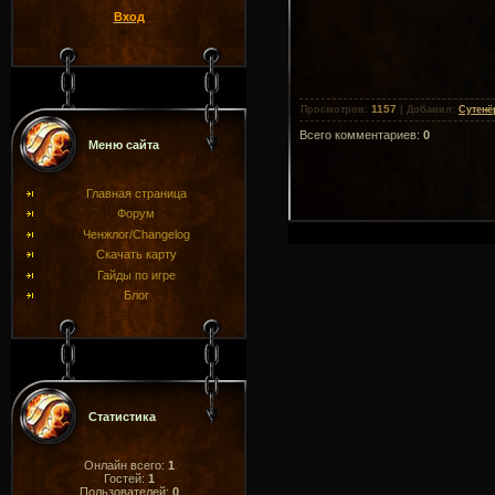
Вход
1157
Просмотров
:
|
Добавил
:
Сутенё
Всего комментариев
:
0
Меню сайта
Главная страница
Форум
Ченжлог/Changelog
Скачать карту
Гайды по игре
Блог
Статистика
Онлайн всего:
1
Гостей:
1
Пользователей:
0