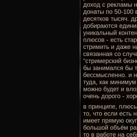
доход с рекламы н
донаты по 50-100 
десятков тысяч. д
добираются единиц
уникальный контен
плюсов - есть ста
стримить и даже н
связанная со случ
"стримерский бизн
бы занимался бы т
бессмысленно. и н
туда, как минимум
можно будет и вло
очень дорого - хо
в принципе, плюсы
то, что если есть 
имеет прямую окуп
большой объём раб
то в работе на се