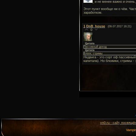
и не менее важно и очень
Этот пункт вообще ни о чём. Час
заработком.
1
DnB_house
(09.07.2017 16:21)
0
Цитата
Пассивный доход
Цитата
Блоги, стримы
Недвига - это сорт оф пассивны
капитала). Но бложики, стримы - 
vn0.ru - сайт, посвящё
Vampi