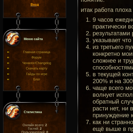
Вход
итак работа плоха 
9 часов ежедн
практически в
результатами 
указывает что 
Меню сайта
из третьего пу
Главная страница
конкретно мои
Форум
сложнее и тру
Ченжлог/Changelog
способностями
Скачать карту
в текущей кон
Гайды по игре
Блог
200% и на 300
чаще всего мо
волнует испол
обратный случ
расти нет, ни
Статистика
принуждение к
как ни странно
Онлайн всего:
2
ещё выше в пр
Гостей:
2
Пользователей:
0