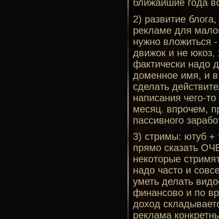
ближайшие года в
2) развитие блога
рекламе для малоп
нужно вложиться -
движок и не юкоз,
фактически надо д
доменное имя, и в
сделать действит
написания чего-то
месяц. впрочем, п
пассивного заработ
3) стримы: ютуб + 
прямо сказать ОЧЕ
некоторые стримят
надо часто и совсе
уметь делать видо
финансово и по вр
доход складываетс
реклама конкретны