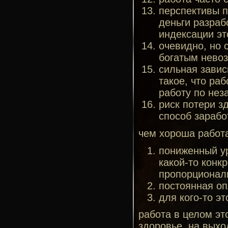
перспективы п
деньги разраб
индексации эт
очевидно, но 
богатым нево
сильная завис
такое, что ра
работу по не
риск потери з
способ зарабо
чем хороша работа
пониженный ур
какой-то конк
пропорционал
постоянная о
для кого-то э
работа в целом эт
здоровье, на выхо