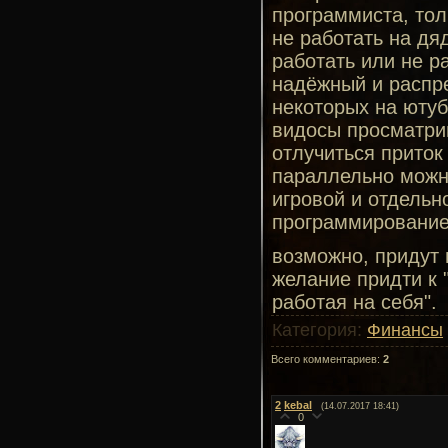
программиста, тол
не работать на дя
работать или не ра
надёжный и распре
некоторых на ютуб
видосы просматри
отлучиться приток
параллельно можно
игровой и отдельн
программирование
возможно, придут 
желание придти к 
работая на себя".
Категория
:
Финансы
Всего комментариев
:
2
2
kebal
(14.07.2017 18:41)
0