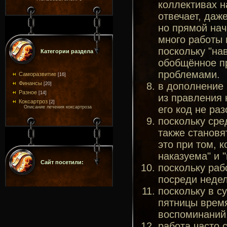
коллективах н
отвечает, даже
но прямой нач
много работы 
поскольку "на
Категории раздела
обобщённое пр
проблемами.
Саморазвитие
[16]
Финансы
в дополнение 
[20]
Разное
[14]
из правления 
Коксартроз
[2]
его код не раз
Описание лечения коксартроза
поскольку сре
также становя
это при том, 
наказуема" и "
Сайт посетили:
поскольку раб
посреди недел
поскольку в с
пятницы время
воспоминаний.
работа часто 