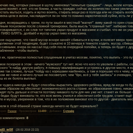
ечаю лиц, которых раньше в шутку именовал "немытые граждане" - лица, возле которых
шно воняет. и нет, это не бомжи, а часть граждан. сейчас их количество также увелич
стать мыться, ходить и жутко вонять, стирать вещи раз в полгода или не стирать вооб
века цели в жизни, наслаждается ли он чем-то помимо наркотической хуйни, есть ли у
дня, возвращаясь с трени, по пути зашёл в местный "магнит". вижу какой-то хрен стр
лным похуизмом после сложной тренировки, была мысль "странный тип". набираю това
говариваются, с их слов тот типочек украл продукт в магазине и съебал. что же он ук
? ПИВО БЛЯТЬ. долбаёб и мусор украл пиво из магазина.
кое ощущение, что такой мусор вскоре начнёт сбиваться в кучки, и полезет вверх прес
олжении этой тенденции, будет ссыкатно в 10 вечера в темноте ходить. мусор, сбивш
ссивными. вчера он нассал под себя после очередной попойки, а теперь он будет с др
абленное - чтобы выпить.
 их, практически полностью спущенным в унитаз мозгам, понятно, что выпить - это пу
мое позорное в этом - ничего "мужского" тут нет. ясно что кого-то уволили с работы, со
кого "я найду другую работу, я повышу квалификацию и устроюсь в другое место, я вы
же так сложно, лучше "пойду ка с корешами наебенюсь, а там и порешаю что к чему, в
ком же говне и ничего лучше не посоветуют, чем "бро, всё у тебя заебись" и очевидно
ш из их болота выплыл.
е чудеса никогда не будут способны вырастить здорового ребёнка, вряд ли когда-то б
ким образом не обеспечат экономического роста стране. их образование говно, никаки
идят путь дальше и отчасти поэтому никакого пути для них уже нет. станет их больше 
 бедах будут виноваты те, кто всю жизнь учился и обеспечил себя трудом, станет ещ
о и мусор, уверенное в том, что в их положении виноват кто-то другой - двигатель м
ели в этой ёбанной стране никогда ничего не будет нормально?
11480
гория
:
Разное
|
Просмотров
:
|
Добавил
:
Сутенёр
го комментариев
:
8
ud0_w0lf
(28.02.2016 22:22)