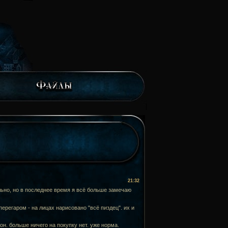
21:32
льно, но в последнее время я всё больше замечаю
ерегаром - на лицах нарисовано "всё пиздец". их и
он. больше ничего на покупку нет. уже норма.