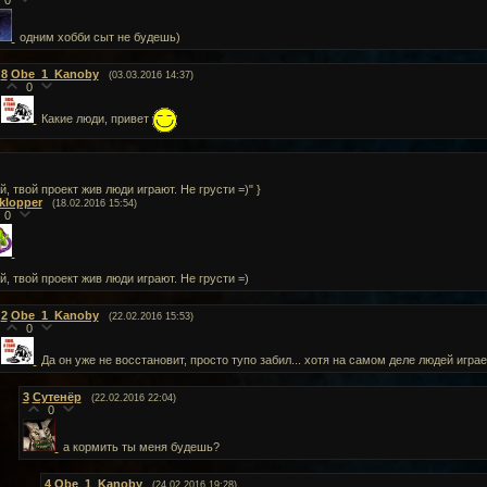
0
одним хобби сыт не будешь)
8
Obe_1_Kanoby
(03.03.2016 14:37)
0
Какие люди, привет
й, твой проект жив люди играют. Не грусти =)" }
iklopper
(18.02.2016 15:54)
0
й, твой проект жив люди играют. Не грусти =)
2
Obe_1_Kanoby
(22.02.2016 15:53)
0
Да он уже не восстановит, просто тупо забил... хотя на самом деле людей игра
3
Сутенёр
(22.02.2016 22:04)
0
а кормить ты меня будешь?
4
Obe_1_Kanoby
(24.02.2016 19:28)