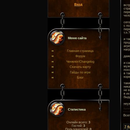
Вход
встр
стра
пере
чело
сего
с по
пере
т.п.
Меню сайта
и та
прод
агре
нагр
Главная страница
даже
Форум
Ченжлог/Changelog
и са
мужс
Скачать карту
похо
Гайды по игре
в та
коре
Блог
таки
ника
не в
в их
быдл
неуж
Кате
Статистика
Все
Онлайн всего:
3
Гостей:
3
7
4
Пользователей:
0