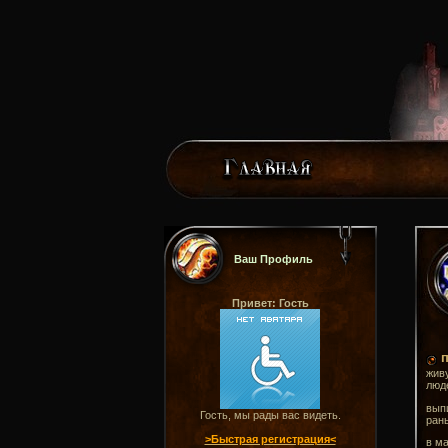
Ваш Профиль
Привет: Гость
п
живу
люде
выпи
Гость, мы рады вас видеть.
рань
>Быстрая регистрация<
в ма