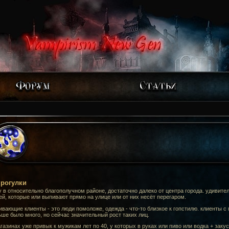
рогулки
 в относительно благополучном районе, достаточно далеко от центра города. удивите
й, которые или выпивают прямо на улице или от них несёт перегаром.
вающие клиенты - это люди помоложе, одежда - что-то близкое к гопстилю. клиенты с п
ше было много, но сейчас значительный рост таких лиц.
газинах уже привык к мужикам лет по 40, у которых в руках или пиво или водка + закус