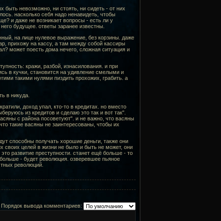
 быть невозможно, ни стоять, ни сидеть - от них
илось. насколько себя надо ненавидеть, чтобы
ще? и даже не возникает вопросы - есть ли у
 него будущее. ответы заранее известны.
анный, на лице нулевое выражение, без корзины. даже
р, прихожу на кассу, а там между собой кассиры
рал? может поесть дома нечего, сложная ситуация и
тупность: кражи, разбой, изнасилования. и при
ись в кучки, становится на удивление смелыми и
угими такими нулями пиздить прохожих, грабить. а
ть в никуда.
кратили, доход упал, кто-то в кредитах. но вместо
беруюсь из кредитов и сделаю это так и вот так".
асяны с района посоветуют". и не важно, что васяны
, что такие васяны не заинтересованы, чтобы их
удут способны получать хорошие деньги, также они
х своих целей в жизни не было и быть не может, они
- это развитие преступности. станет ещё больше - то
ё больше - будет революция. озверевшее пьяное
естных революций.
Порядок вывода комментариев: