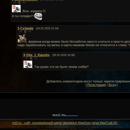
0
Всм. кормить?)
А ты голоден?
5
Сутенёр
(24.02.2016 21:04)
0
времена когда можно было беззаботно просто учиться и просто дела
надо зарабатывать на жизнь и карта никаким боком не относится к слову "
6
Obe_1_Kanoby
(26.02.2016 18:39)
0
Так разве это не было твоим хобби?
Добавлять комментарии могут только зарегистрирован
[
Регистрация
|
Вход
]
vn0.ru - сайт, посвящённый карте Vampirism NewGen (игра WarCraft III).
Vampirism NewGen. © 2026
Legion Rnd