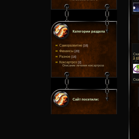
Категории раздела
Саморазвитие
[16]
Финансы
[20]
Ска
Разное
[14]
1
c
Коксартроз
[2]
Описание лечения коксартроза
Ска
Сайт посетили: