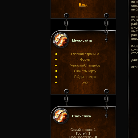
по н
Вход
осн
выб
по п
конк
рабо
мног
имет
рань
верс
Меню сайта
из д
кон
стро
Главная страница
Форум
дал
Ченжлог/Changelog
скри
Скачать карту
Гайды по игре
Блог
Статистика
Онлайн всего:
1
Гостей:
1
Пользователей:
0