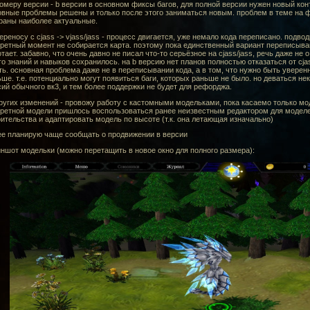
омеру версии - b версии в основном фиксы багов, для полной версии нужен новый конт
овные проблемы решены и только после этого заниматься новым. проблем в теме на ф
раны наиболее актуальные.
ереносу с cjass -> vjass/jass - процесс двигается, уже немало кода переписано. подвод
ретный момент не собирается карта. поэтому пока единственный вариант переписывани
тает. забавно, что очень давно не писал что-то серьёзное на cjass/jass, речь даже не 
о знаний и навыков сохранилось. на b версию нет планов полностью отказаться от cj
ь. основная проблема даже не в переписывании кода, а в том, что нужно быть уверенн
ше. т.е. потенциально могут появиться баги, которых раньше не было. но деваться нек
ий обычного вк3, и тем более поддержки не будет для рефорджа.
ругих изменений - провожу работу с кастомными модельками, пока касаемо только мод
кретной модели пришлось воспользоваться ранее неизвестным редактором для моделе
ительства и адаптировать модель по высоте (т.к. она летающая изначально)
ее планирую чаще сообщать о продвижении в версии
ншот модельки (можно перетащить в новое окно для полного размера):