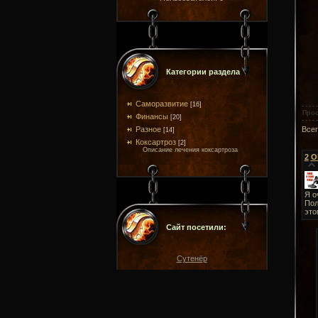
Категории раздела
Саморазвитие
[16]
Про
Финансы
[20]
Разное
Все
[14]
Коксартроз
[2]
Описание лечения коксартроза
2
O
Я о
Пол
это
Сайт посетили:
Сутенёр