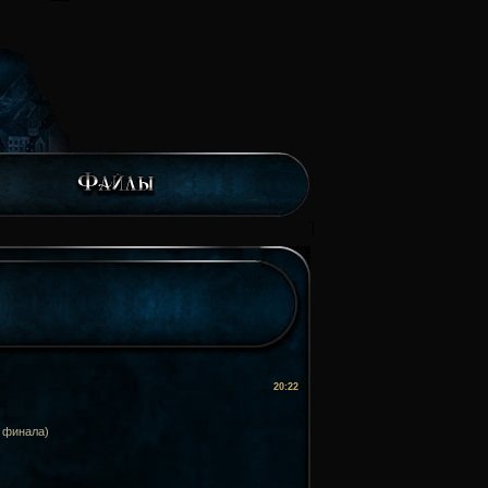
20:22
 финала)