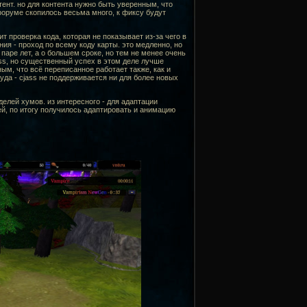
ент. но для контента нужно быть уверенным, что
оруме скопилось весьма много, к фиксу будут
ит проверка кода, которая не показывает из-за чего в
я - проход по всему коду карты. это медленно, но
о паре лет, а о большем сроке, но тем не менее очень
ass, но существенный успех в этом деле лучше
ым, что всё переписанное работает также, как и
уда - cjass не поддерживается ни для более новых
елей хумов. из интересного - для адаптации
й, по итогу получилось адаптировать и анимацию