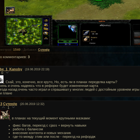
1540
смотров
:
|
Добавил
:
Сутенёр
го комментариев
:
3
be_1_Kanoby
(19.06.2019 22:19)
0
Скай, это, конечно, все круто, Но, есть ли в планах переделка карты?
чень и очень надеюсь что в рефорке будет измененная карта
года назад очень часто играл и спрашивал у многих людей с достойным уровнем игры н
м плане
3
Сутенёр
(20.06.2019 12:32)
1
в планах на текущий момент крупными мазками:
фикс багов, переезд с cjass + вернуть навыки
работа с балансом
внесение контента и новых механик
где-то между этим или после - переезд на рефордж