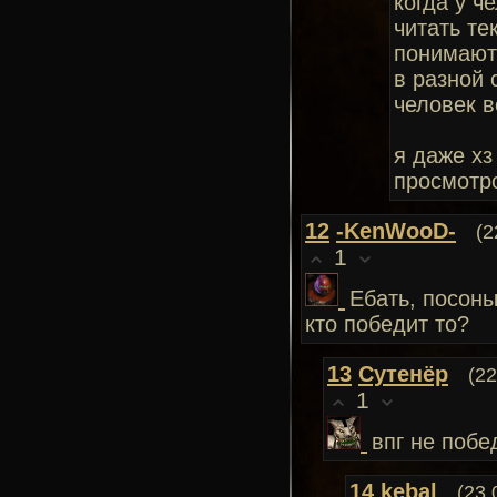
когда у ч
читать те
понимают
в разной 
человек в
я даже хз
просмотр
12
-KenWooD-
(2
1
Ебать, посоны
кто победит то?
13
Сутенёр
(22
1
впг не побе
14
kebal
(23.