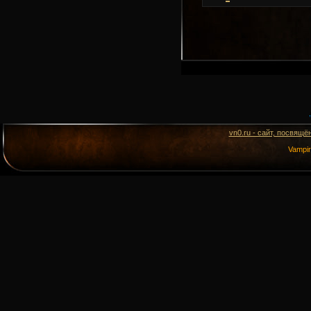
vn0.ru - сайт, посвящё
Vampi