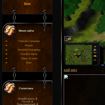
Вход
Меню сайта
Главная страница
Форум
Ченжлог/Changelog
Скачать карту
Гайды по игре
Блог
хай-рез
Статистика
Онлайн всего:
2
Гостей:
2
Пользователей:
0