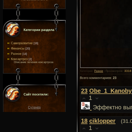
Категории раздела
Саморазвитие
[16]
Финансы
[20]
Разное
[14]
Коксартроз
[2]
Описание лечения коксартроза
3318
Категория
:
Разное
|
Просмотров
:
Всего комментариев
:
23
23
Obe_1_Kanoby
Сайт посетили:
1
Эффектно вы
Сутенёр
18
ciklopper
(31.
1