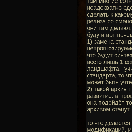
там многие сот
неадекватно сде
сделать к каком
релиза со смено
они там делают,
буду и вот поче
1) замена стан
непрогнозируемо
что будут синт
всего лишь 1 фа
ландшафта. учи
стандарта, то ч
может быть учте
2) такой архив 
развитие. в пр
она подойдёт то
архивом станут 
то что делается
модификаций, и