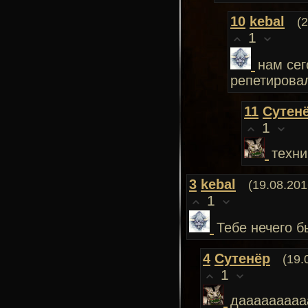
10
kebal
(
1
нам сег
репетиров
11
Сутен
1
техни
3
kebal
(19.08.201
1
Тебе нечего б
4
Сутенёр
(19.
1
даааааааааа