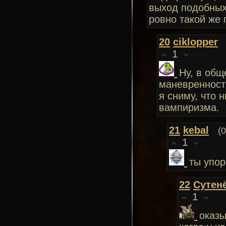
выход подобных 
ровно такой же 
20
ciklopper
1
Ну, в общ
маневренность
я сниму, что 
вампиризма.
21
kebal
(
1
ты упор
22
Сутен
1
оказы