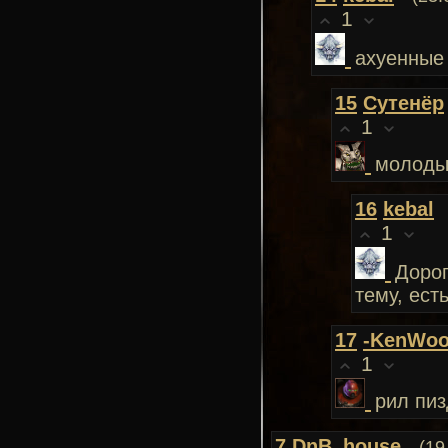
1
ахуенные
15
Сутенёр
1
молоды
16
kebal
1
Дорог
тему, ес
17
-KenWoo
1
рил пиз
7
DnB_house
(19