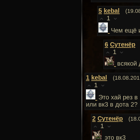
5
kebal
(19.0
1
Чем ещё 
6
Сутенёр
1
всякой
1
kebal
(18.08.201
1
Это хай рез в
или вк3 в дота 2?
2
Сутенёр
(18.
1
это вк3