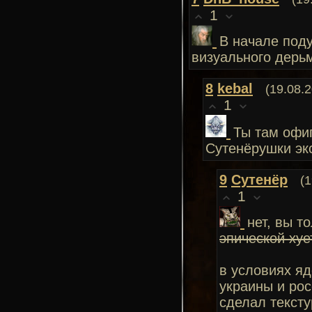
1
В начале поду
визуального дерьм
8
kebal
(19.08.
1
Ты там офи
Сутенёрушки эк
9
Сутенёр
(1
1
нет, вы т
эпической хуе
в условиях я
украины и рос
сделал текст