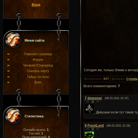
Вход
Меню сайта
Главная страница
Форум
Ченжлог/Changelog
Сегодня же, только ближе к вече
Скачать карту
Гайды по игре
837
Просмотров
:
|
Добавил
:
Сутенёр
Блог
Всего комментариев
:
7
7
demoner
(08.03.2011 22:37)
0
Девушки если тут такие ту
Статистика
6
FrostLord
(08.03.2011 21:26)
0
Онлайн всего:
1
Гостей:
1
Пользователей:
0