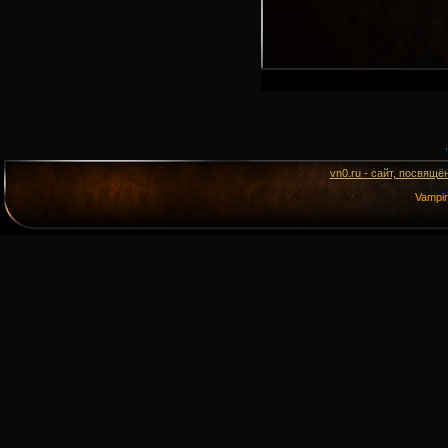
vn0.ru - сайт, посвящё
Vampi