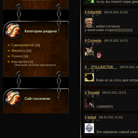
та ну, вы гоните! норм ден
5
Killer595
(08.03.2011 15:52)
0
кебал согласен
у меня комп сгорел((((((((((((((
Категории раздела
4
Сутенёр
(08.03.2011 14:37)
0
Саморазвитие
[16]
Финансы
[20]
Разное
[14]
Коксартроз
[2]
Описание лечения коксартроза
3
__I7YLLIUCTUK__
(08.03.2011 1
0
Блин из за этого дня потр
2
Torvald
(08.03.2011 13:27)
0
Сайт посетили:
+100500!!!)
1
kebal
(08.03.2011 13:23)
2
Это наверное самый ужасн