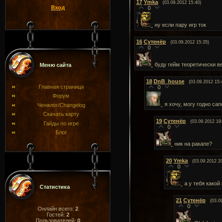
17
Ymka
(03.09.2012 15:40)
Вход
0
ну если пару игр ток
16
Сутенёр
(03.09.2012 15:35)
0
буду гейм теоретически в
Меню сайта
18
DnB_house
(03.09.2012 15:
Главная страница
0
Форум
я хочу, могу годно сап
Ченжлог/Changelog
Скачать карту
19
Сутенёр
(03.09.2012 19
Гайды по игре
0
Блог
ник на ракапе?
20
Ymka
(03.09.2012 2
0
а у тебя какой
Статистика
21
Сутенёр
(03.0
0
Онлайн всего:
2
Гостей:
2
Пользователей:
0