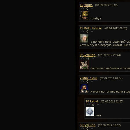
12
Ymka
(03.09.2012 11:42)
0
го абуз
11
DnB_house
(03.09.2012 08:24)
0
а почему не вторая-то? ска
хотя могу и в первую, скажи ник
9
Сутенёр
(02.09.2012 22:44)
-2
сыграли с цебалем и тор
7
Milk_Soul
(02.09.2012 20:04)
0
я могу но только если в до
10
kebal
(02.09.2012 22:55)
0
нет
6
Сутенёр
(02.09.2012 18:52)
0