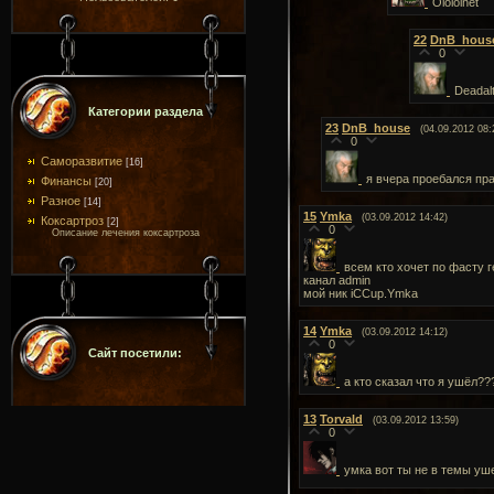
Olololnet
22
DnB_hous
0
Deadal
Категории раздела
23
DnB_house
(04.09.2012 08:
0
Саморазвитие
[16]
я вчера проебался пра
Финансы
[20]
Разное
[14]
15
Ymka
(03.09.2012 14:42)
Коксартроз
[2]
0
Описание лечения коксартроза
всем кто хочет по фасту г
канал admin
мой ник iCCup.Ymka
14
Ymka
(03.09.2012 14:12)
0
Сайт посетили:
а кто сказал что я ушёл??
13
Torvald
(03.09.2012 13:59)
0
умка вот ты не в темы у