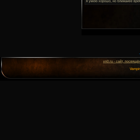
я умею хорошо, но ближайее вре
vn0.ru - сайт, посвящё
Vampi