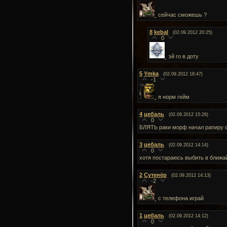
сейчас сможешь ?
8
kebal
(02.09.2012 20:25)
0
эй го в доту
5
Ymka
(02.09.2012 18:47)
-1
я норм гейм
4
цебаль
(02.09.2012 15:26)
0
БЛЯТЬ раки морф начал рапиру с 
3
цебаль
(02.09.2012 14:14)
0
хотя постараюсь выбить в ближ
2
Сутенёр
(02.09.2012 14:13)
-2
с телефона играй
1
цебаль
(02.09.2012 14:12)
0