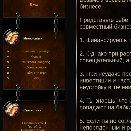
Вход
бизнесе.
Представьте себе,
совместный бизнес
Меню сайта
1. Финансируешь п
Главная страница
2. Однако при рас
Форум
совещательный, а
Ченжлог/Changelog
Скачать карту
3. При неудаче пр
Гайды по игре
Блог
инвестиции и част
неустойку в течени
4. Ты знаешь, чт
попадают на бабки
Статистика
5. Если ты не сог
Онлайн всего:
1
непорядочным и ра
Гостей:
1
Пользователей:
0