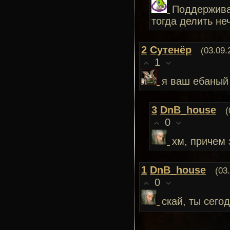
Поддерживаю
тогда делить неч
2
Сутенёр
(03.09.
1
я ваш ебаный
3
DnB_house
(
0
хм, причем 
1
DnB_house
(03
0
скай, ты се