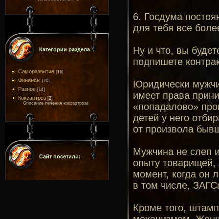
6. Госдума постоя
для тебя все боле
Ну и что, вы будет
Категории раздела
подпишете контрак
Саморазвитие
[16]
Финансы
[20]
Юридически мужчи
Разное
[14]
имеет права прин
Коксартроз
[2]
Описание лечения коксартроза
«попадалово» про
детей у него отби
от произвола бывш
Мужчина не слеп и
Сайт посетили:
опыту товарищей, л
момент, когда он л
в том числе, ЗАГС
Кроме того, штамп