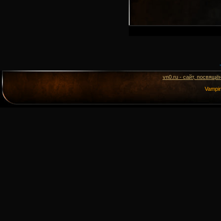
vn0.ru - сайт, посвящё
Vampi