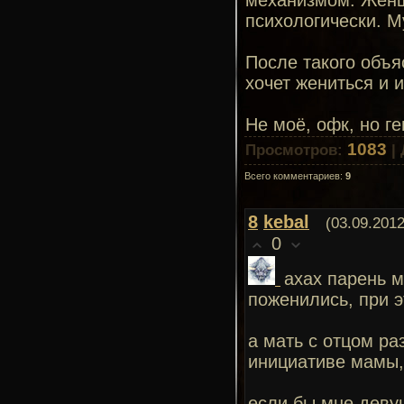
механизмом. Женщ
психологически. М
После такого объя
хочет жениться и и
Не моё, офк, но г
1083
Просмотров
:
|
Всего комментариев
:
9
8
kebal
(03.09.2012
0
ахах парень м
поженились, при э
а мать с отцом ра
инициативе мамы,
если бы мне деву