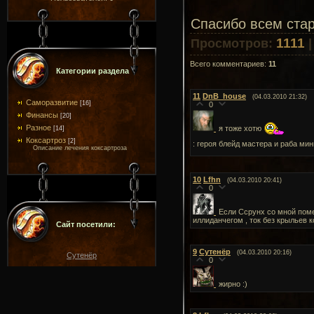
Спасибо всем стар
1111
Просмотров
:
Всего комментариев
:
11
Категории раздела
11
DnB_house
(04.03.2010 21:32)
Саморазвитие
[16]
0
Финансы
[20]
Разное
я тоже хотю
[14]
Коксартроз
[2]
: героя блейд мастера и раба ми
Описание лечения коксартроза
10
Lfhn
(04.03.2010 20:41)
0
Если Ссрунх со мной поме
иллиданчегом , ток без крыльев 
Сайт посетили:
9
Сутенёр
(04.03.2010 20:16)
Сутенёр
0
жирно :)