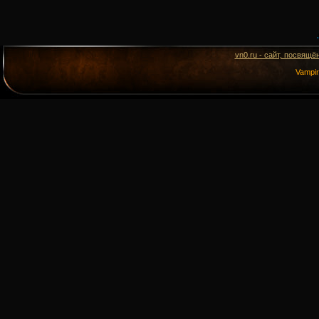
vn0.ru - сайт, посвящё
Vampi