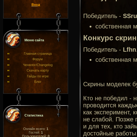
Вход
Победитель -
SSr
собственная м
Конкурс скрин
Меню сайта
Победитель -
Lfhn
Главная страница
собственная м
Форум
Ченжлог/Changelog
Скачать карту
Гайды по игре
Блог
Скрины моделек бу
Кто не победил - 
проводится каждые 
как эксперимент, 
Статистика
не слабой. Позже 
и для тех, кто за
Онлайн всего:
1
достойные работы 
Гостей:
1
Пользователей:
0