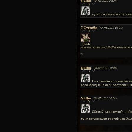
8
Lfhn
(04.03.2010 20:00)
0
ну чтобы волна пролетал
7
Сутенёр
(04.03.2010 19:51)
0
Quote
пролетать гдето на 100-200 юнитов дал
?
6
Lfhn
(04.03.2010 16:40)
0
По возможности зделай ан
автонаводки . а если заставишь 
5
Lfhn
(04.03.2010 16:34)
0
SSrunX , меняемсо? , теб
если не согласен то скай рап буд