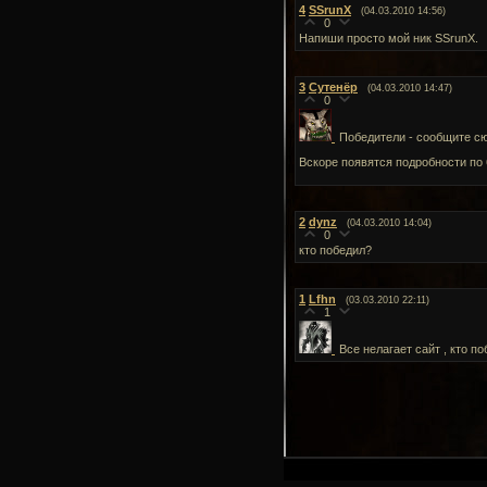
4
SSrunX
(04.03.2010 14:56)
0
Напиши просто мой ник SSrunX.
3
Сутенёр
(04.03.2010 14:47)
0
Победители - сообщите сю
Вскоре появятся подробности по 
2
dynz
(04.03.2010 14:04)
0
кто победил?
1
Lfhn
(03.03.2010 22:11)
1
Все нелагает сайт , кто п