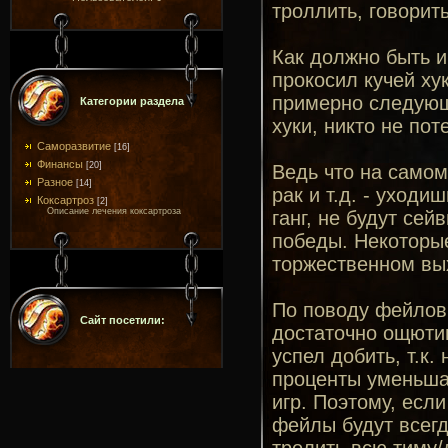
троллить, говорить
Как должно быть и
прокосил кучей ху
примерно следующе
Категории раздела
хуки, никто не по
Саморазвитие
[16]
Финансы
[20]
Ведь что на самом
Разное
[14]
рак и т.д. - уходи
Коксартроз
[2]
Описание лечения коксартроза
ганг, не будут се
победы. Некоторые
торжественном вых
По поводу фейлов 
Сайт посетили:
достаточно ощютим 
успел добить, т.к.
проценты уменьшаю
игр. Поэтому, если
фейлы будут всегд