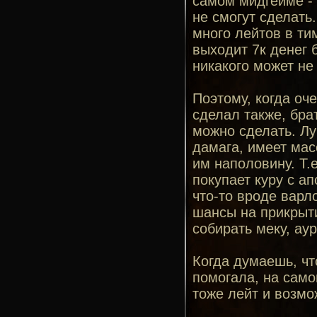
самом мидгейме - 
не смогут сделать.
много лейтов в ти
выходит 7к денег 
никакого может не 
Поэтому, когда оч
сделал также, бра
можно сделать. Лу
дамага, имеет масс
им наполовину. Т.
покупает куру с ап
что-то вроде варло
шансы на прикрыти
собирать меку, аур
Когда думаешь, чт
помогала, на само
тоже лейт и возмо