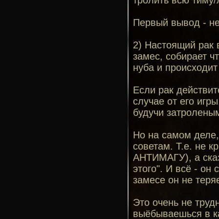
тролить всю тиму/
Первый вывод - не
2) Настоящий рак в
замес, собирает чт
нуба и происходит
Если рак действит
случае от его игры
будучи затроленым
Но на самом деле,
советам. Т.е. н
АНТИМАГУ), а сказа
этого". И всё - он
замесе он не теряе
Это очень не труд
выёбываешься в ка