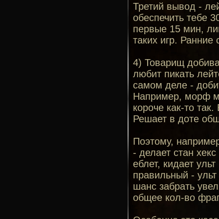
Третий вывод - ле
обеспечить тебе 3
первые 15 мин, ли
таких игр. Ранние
4) Товарищ добива
любит пикать лейт
самом деле - доби
Например, морф мо
короче как-то так.
Решает в доте общ
Поэтому, например,
- делает стан хекс
еблет, кидает ульт
правильный - ульт 
шанс забрать увел
общее кол-во фраго