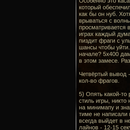
Особенно это каса
который обеспечил 
как бы он нуб. Хо
врываться с волны
просматривается в 
играх каждый дума
пиздит фраги с уль
шансы чтобы уйти.
начале? 5х400 дам
в этом замесе. Ра
Четвёртый вывод -
кол-во фрагов.
5) Опять какой-то
стиль игры, никто
на минимапу и знат
тиме не написали 
всегда выйдет в н
лайнов - 12-15 сек