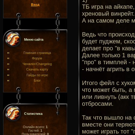
Вход
ТБ игра на айкапе
хреновый винрейт.
А на самом деле м
Ведь что происход
Меню сайта
будет пуджем, ско
делает про "в кавы
Главная страница
Далее только 1 ва
Форум
"про" в тимплей - 
Ченжлог/Changelog
- начнёт агрить в 
Скачать карту
Гайды по игре
Блог
Итого фейл с хуко
что может быть, а
или ливнуть (акк т
отбросами.
Статистика
Так что вышло на 
вместе они теряют
Онлайн всего:
1
может играть тот 
Гостей:
1
Пользователей:
0