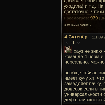
добивает своих кр
уходила) и т.д. На
достаточно, чтобы
979
Просмотров
:
|
Д
Всего комментариев
:
6
4
Сутенёр
(21.09.
-1
хауз не знаю 
команде 4 норм и 
нереально. можно 
вообще сейчас виж
имеет кучу хп, чт
замедляет пачку, 
довесок если в тим
универсальности о
деф возможностей