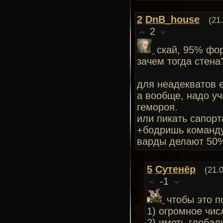
2
DnB_house
(21
2
скай, 95% фор
зачем тогда стена
для неадекватов е
а вообще, надо уч
гемороя.
или пикать сапорт
+бодришь команду
варды делают 50%
5
Сутенёр
(21.
-1
чтобы это п
1) огромное чис
2) иметь глоба