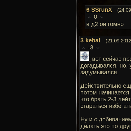
6
SSrunX
(24.09
0
в д2 он гомно
3
kebal
(21.09.2012
-3
вот сейчас пр
догадывался. но, 
задумывался.
Действительно ещё
потом начинается 
что брать 2-3 лей
стараться избегат
Ну и с добиванием
делать это по дру