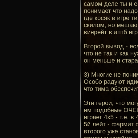
самом деле ты и ес
понимает что надо
где косяк в игре 
скилом, но мешаю
винрейт в аптб игр
Второй вывод - есл
что не так и как н
он меньше и стара
3) Многие не пони
Особо радуют идио
что тима обеспечи
Эти герои, что мо
им подобные ОЧЕН
играет 4х5 - т.е. 
5й лейт - фармит 
второго уже стано