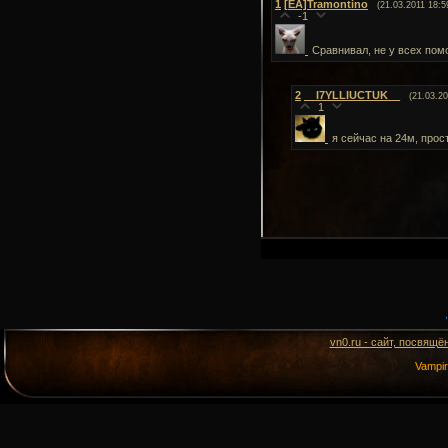
1
[EA]Tramontino
(21.03.2011 18:5
-1
Сравнивал, не у всех помо
2
__I7YLLIUCTUK__
(21.03.20
1
я сейчас на 24м, прос
vn0.ru - сайт, посвящё
Vampi