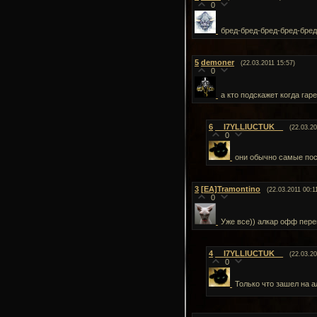
0
бред-бред-бред-бред-бред
5
demoner
(22.03.2011 15:57)
0
а кто подскажет когда гар
6
__I7YLLIUCTUK__
(22.03.20
0
они обычно самые пос
3
[EA]Tramontino
(22.03.2011 00:1
0
Уже все)) алкар офф пере
4
__I7YLLIUCTUK__
(22.03.20
0
Только что зашел на а