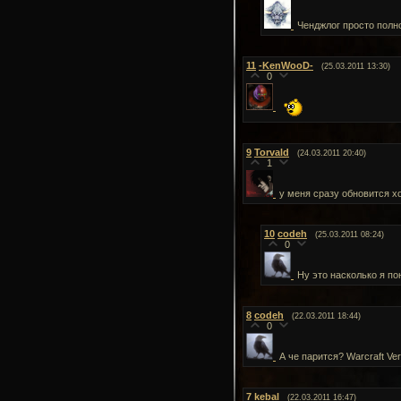
Ченджлог просто полно
11
-KenWooD-
(25.03.2011 13:30)
0
9
Torvald
(24.03.2011 20:40)
1
у меня сразу обновится х
10
codeh
(25.03.2011 08:24)
0
Ну это насколько я по
8
codeh
(22.03.2011 18:44)
0
А че парится? Warcraft Ver
7
kebal
(22.03.2011 16:47)