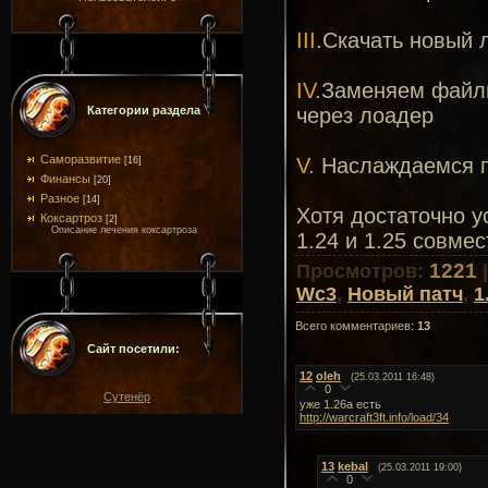
III
.Скачать новый 
IV
.Заменяем файлы
Категории раздела
через лоадер
Саморазвитие
V
. Наслаждаемся 
[16]
Финансы
[20]
Разное
[14]
Хотя достаточно 
Коксартроз
[2]
Описание лечения коксартроза
1.24 и 1.25 совмес
1221
Просмотров
:
Wc3
,
Новый патч
,
1
Всего комментариев
:
13
Сайт посетили:
12
oleh
(25.03.2011 16:48)
0
Сутенёр
уже 1.26а есть
http://warcraft3ft.info/load/34
13
kebal
(25.03.2011 19:00)
0