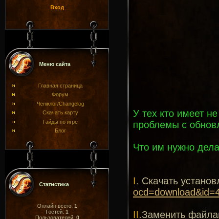
Вход
Меню сайта
Главная страница
Форум
Ченжлог/Changelog
У тех кто имеет н
Скачать карту
Гайды по игре
проблемы с обнов
Блог
Что им нужно дела
I
. Скачать устано
Статистика
ocd=download&id=
Онлайн всего:
1
Гостей:
1
II
.Заменить файла
Пользователей:
0