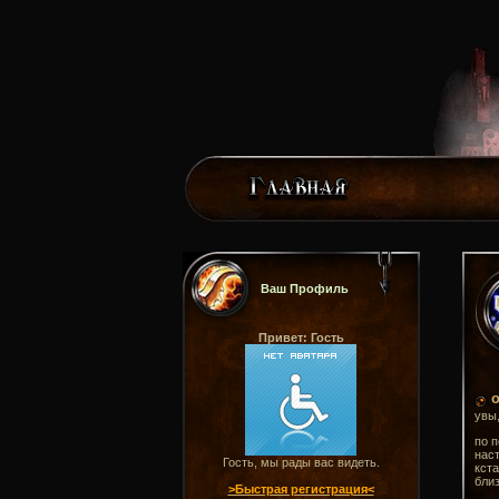
Ваш Профиль
Привет: Гость
о
увы,
по п
наст
Гость, мы рады вас видеть.
кста
близ
>Быстрая регистрация<