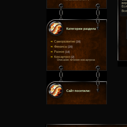
вер
Есл
Все
Категории раздела
Саморазвитие
[16]
Финансы
[20]
Разное
[14]
Коксартроз
[2]
Описание лечения коксартроза
Сайт посетили: