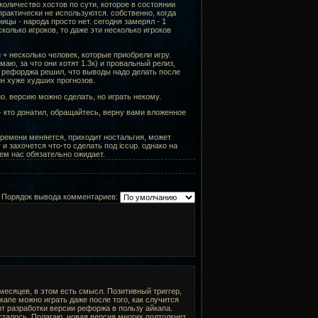
(количество хостов по сути, которое в состоянии
практически не используются. собственно, когда
ницы - народа просто нет. сегодня замерял - 1
колько игроков, то даже эти несколько игроков
+ несколько человек, которые приобрели игру.
аю, за что они хотят 1.3к) и провальный релиз,
 рефорджа решил, что выводы надо делать после
йн хуже худших прогнозов.
. версию можно сделать, но играть некому.
- кто донатил, обращайтесь, верну вами вложенное
 времени меняется, приходит ностальгия, может
и захочется что-то сделать под iccup. однако на
ем нас обязательно ожидает.
Порядок вывода комментариев:
 месяцев, в этом есть смысл. Позитивный триггер,
апе можно играть даже после того, как случится
т разработки версии рефоржа в пользу айкапа.
осталось. Полагаю, новая версия многих подтолкнет