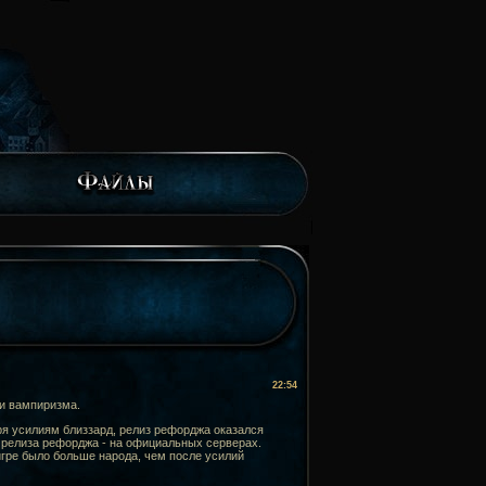
22:54
ии вампиризма.
ря усилиям близзард, релиз рефорджа оказался
 релиза рефорджа - на официальных серверах.
игре было больше народа, чем после усилий