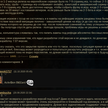
 в 1-2 месяца релиза на европейском сервере было по 7-9 страниц игр, то сейчас 2-3 
ать игру, грубо - страницы игр отображают онлайн), азиатский и американский сервер 
 7-9 страниц игр, было достаточно народа, чтобы собрать фулку в игру. когда 2-3 стра
век за 20 минут хостования вечером. если раньше были планы на 2-3 бота в игре + нес
ше неоткуда взять.
ация игроков с iccup не состоялась и в вампы на рефордже играли рандомы пока были 
тствие массовой миграции логично - завышенный ценник на игру (я до сих пор не поним
блемы которого не решены до сих пор. после появления сомнений на тему успешности
 бы полугода спустя даты релиза - полгода прошли, проблемы игры не решены а онла
ы, конъюнктура сложилась так, что пилить вампы под рефодж абсолютно бессмысленно
ошу свои извинения тем, кто ждал разработки этой версии и не дождался. по донатам 
азработку 7.07 версии.
огу сказать, что это закрытие проекта или что-то такое. поскольку ситуация время от
иться вк4, близзард может разродиться и попытаться раскрутить рефордж и т.п. может 
щий момент пока не видно перспектив. но думаю какой-то позитивный триггер в будущ
1005
смотров
:
|
Добавил
:
Сутенёр
го комментариев
:
3
lavok1717
(11.10.2020 05:45)
1
Activi$ion Bli££ard
ambucha
(20.09.2020 22:34)
0
 насчет возврата к разработке версий под Iccup? Даже если придется ждать несколько
орый в теории может произойти, очень маловероятен в ближайший год минимум, а в айк
-то грандиозное в продвижении варкрафта. Думаю все задонатившие поддержат отказ о
 не играл несколько месяцев, недавно зашел на пару игр, и старых игроков почти не 