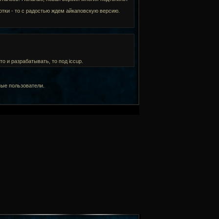
отки - то с радостью ждем айкаповскую версию.
то и разрабатывать, то под iccup.
ные пользователи.