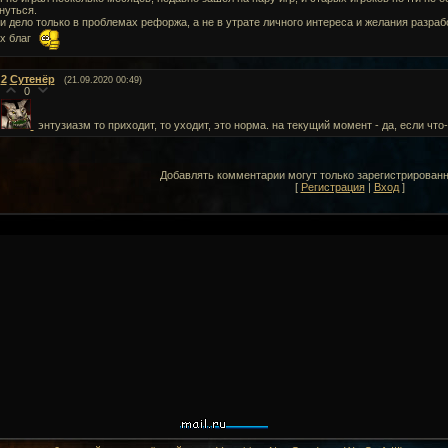
нуться.
и дело только в проблемах рефоржа, а не в утрате личного интереса и желания разраб
х благ
2
Сутенёр
(21.09.2020 00:49)
0
энтузиазм то приходит, то уходит, это норма. на текущий момент - да, если что-
Добавлять комментарии могут только зарегистрирован
[
Регистрация
|
Вход
]