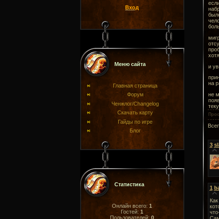
если
Вход
набр
было
чело
боль
мигр
отсу
про
хотя
Меню сайта
и ув
прин
на р
Главная страница
не м
Форум
появ
Ченжлог/Changelog
теку
Скачать карту
Про
Гайды по игре
Все
Блог
3
s
Статистика
1
b
Как
Онлайн всего:
1
кот
Гостей:
1
что
Пользователей:
0
Сам