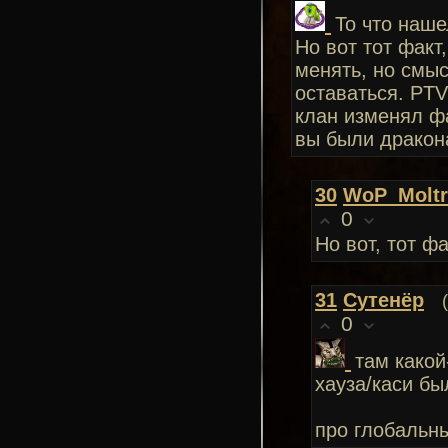
То что наше
Но вот тот факт
менять, но смы
оставаться. PTV
клан изменял фа
вы были дракон
30
WoP_Moltr
0
Но вот, тот ф
31
Сутенёр
0
там какой
хауза/каси бы
про глобальны