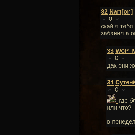
32
Nart[on]
0
скай я тебя
забанил а о
33
WoP_M
0
дак они ж
34
Сутен
0
где б
или что?
в понедел