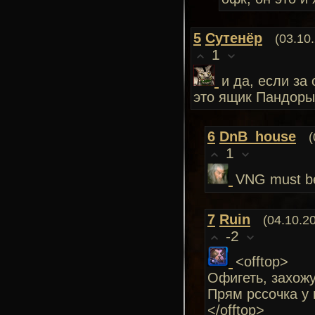
5
Сутенёр
(03.10
1
и да, если за
это ящик Пандоры,
6
DnB_house
(
1
VNG must b
7
Ruin
(04.10.2
-2
<offtop>
Офигеть, захожу
Прям рссочка у 
</offtop>