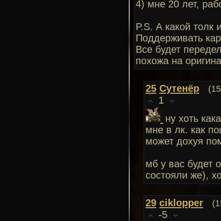
4) мне 20 лет, ра
P.S. А какой толк 
Поддерживать карт
Все будет передел
похожа на оригин
25
Сутенёр
(15
1
ну хоть как
мне в лк. как п
может дохуя пом
мб у вас будет 
состояли же), х
29
ciklopper
(1
-5