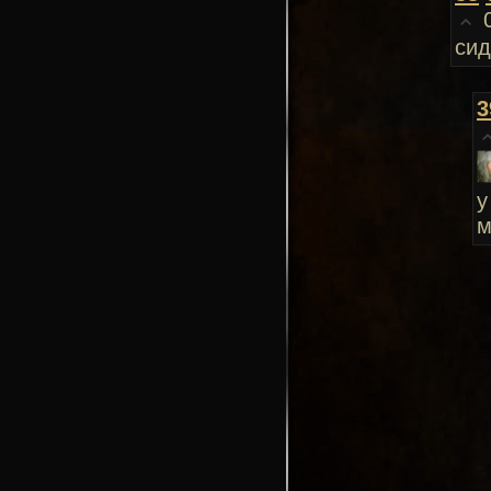
сид
3
у
м