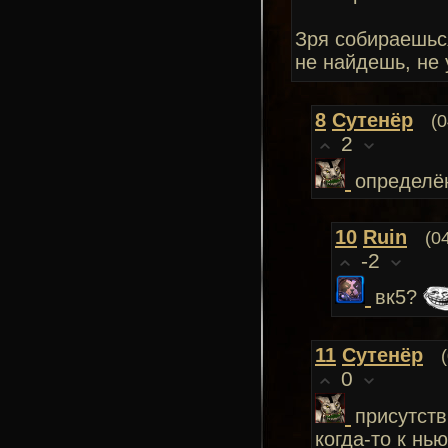
Зря собираешься
не найдешь, не 
8
Сутенёр
(0
2
определё
10
Ruin
(0
-2
вк5?
11
Сутенёр
0
присутств
когда-то к нь