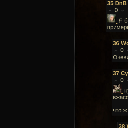
35
DnB
0
Я б
примеры
36
Wo
0
Очев
37
Су
0
н
вжасс
что ж
38