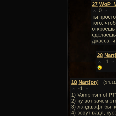
27
WoP_M
0
ты прост
того, что
откроешь 
сделаешь 
джасса, и
28
Nart
-1
18
Nart[on]
(14.1
-1
1) Vampirism of PT
2) ну вот зачем эт
3) ландшафт бы по
4) зовут вадя, ку