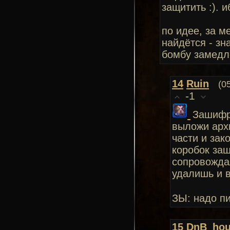
защитить :). 
по идее, за 
найдётся - зн
бомбу замедл
14
Ruin
(0
-1
Зашифр
выложи архи
части и зак
коробок заш
сопровожда
удалишь и 
ЗЫ: надо п
15
DnB_hou