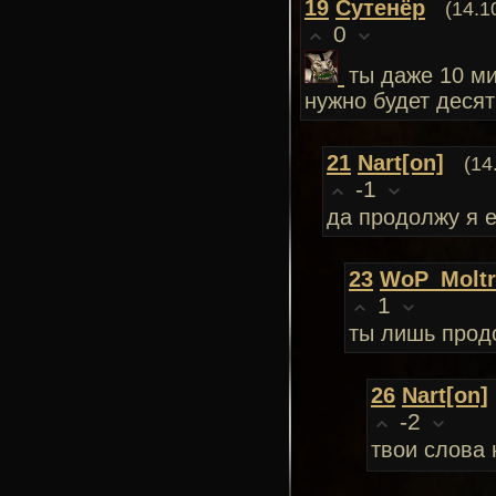
19
Сутенёр
(14.1
0
ты даже 10 ми
нужно будет десят
21
Nart[on]
(14
-1
да продолжу я е
23
WoP_Moltr
1
ты лишь прод
26
Nart[on]
-2
твои слова 