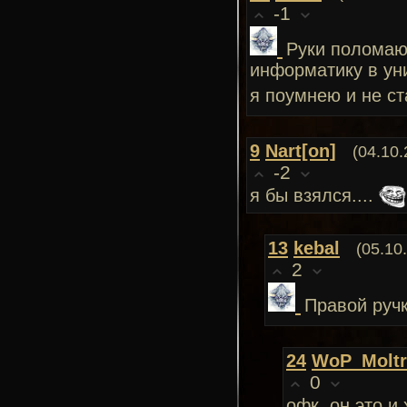
-1
Руки поломаю,
информатику в ун
я поумнею и не с
9
Nart[on]
(04.10.
-2
я бы взялся....
13
kebal
(05.10
2
Правой ручк
24
WoP_Moltr
0
офк, он это и 