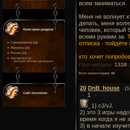
всем заниматься.
Меня не волнует к
делать, меня волн
человек, который 
Категории раздела
всеми руками за.
отписка - пойдёте 
Саморазвитие
[16]
Финансы
[20]
Разное
[14]
кто хочет попробо
Коксартроз
[2]
Описание лечения коксартроза
1338
Просмотров
:
Всего комментариев
:
43
20
DnB_house
(1
Сайт посетили:
1
1) сJ/vJ.
2) это 3 игры над
время когда я не з
3) в начале изучи