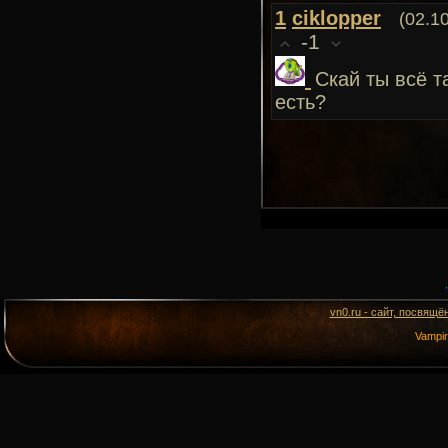
1
ciklopper
(02.1
-1
Скай ты всё т
есть?
vn0.ru - сайт, посвящё
Vampi