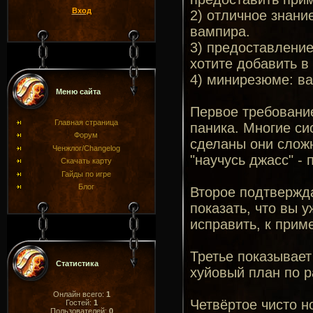
Вход
2) отличное знание
вампира.
3) предоставление
хотите добавить в 
4) минирезюме: ва
Меню сайта
Первое требование
Главная страница
паника. Многие си
Форум
сделаны они сложн
Ченжлог/Changelog
"научусь джасс" - 
Скачать карту
Гайды по игре
Блог
Второе подтвержда
показать, что вы 
исправить, к приме
Третье показывает
Статистика
хуйовый план по р
Онлайн всего:
1
Четвёртое чисто н
Гостей:
1
Пользователей:
0