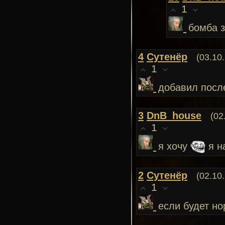
1
бомба 
4
Сутенёр
(03.10
1
добавил посл
3
DnB_house
(02
1
я хочу
я н
2
Сутенёр
(02.10
1
если будет но