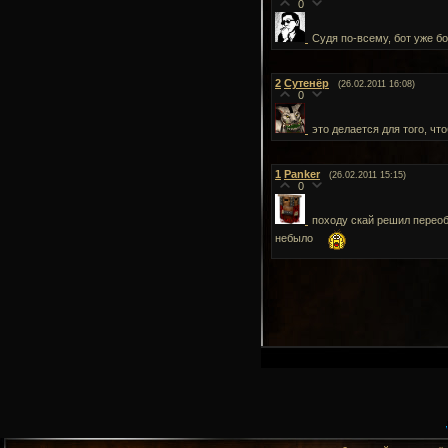
0
Судя по-всему, бот уже б
2
Сутенёр
(26.02.2011 16:08)
0
это делается для того, ч
1
Panker
(26.02.2011 15:15)
0
походу скай решил переоб
небыло