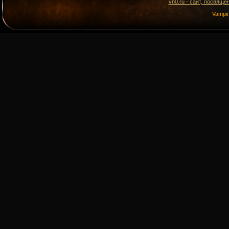
vn0.ru - сайт, посвящё
Vampi