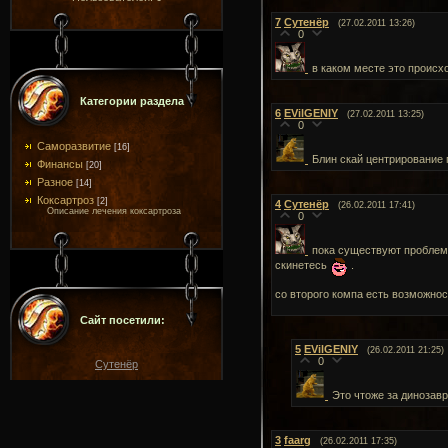
7
Сутенёр
(27.02.2011 13:26)
0
в каком месте это происх
Категории раздела
6
EVilGENIY
(27.02.2011 13:25)
0
Саморазвитие
[16]
Блин скай центрирование
Финансы
[20]
Разное
[14]
Коксартроз
[2]
4
Сутенёр
(26.02.2011 17:41)
Описание лечения коксартроза
0
пока существуют проблемы
скинетесь
.
со второго компа есть возможност
Сайт посетили:
5
EVilGENIY
(26.02.2011 21:25)
0
Сутенёр
Это чтоже за динозавр
3
faarg
(26.02.2011 17:35)