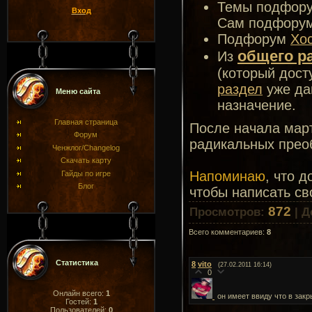
Темы подфору
Вход
Сам подфорум
Подфорум
Хо
общего р
Из
(который дост
раздел
уже да
Меню сайта
назначение.
Главная страница
После начала март
Форум
радикальных преоб
Ченжлог/Changelog
Скачать карту
Напоминаю
, что 
Гайды по игре
Блог
чтобы написать св
872
Просмотров
:
|
Д
Всего комментариев
:
8
Статистика
8
vito
(27.02.2011 16:14)
0
Онлайн всего:
1
он имеет ввиду что в зак
Гостей:
1
Пользователей:
0