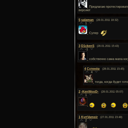
Предлагаю протестировать
версию!
5
salaman
(28.01.2011 18:32)
1
Супер
3
D1ckenS
(28.01.2011 15:43)
-1
собственно сама мапа ког
4
Сутенёр
(28.01.2011 15:45)
4
тогда, когда будет гот
2
-KenWooD-
(28.01.2011 05:07)
1
1
KyrtVampir
(27.01.2011 23:48)
2