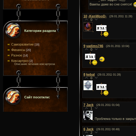
Вампы даже во сне снятся!
10
-KenWooD-
(29.01.2011 11:28)
0
Категории раздела
Саморазвитие
[16]
9
vadims746
(29.01.2011 10:04)
0
Финансы
[20]
Разное
[14]
Коксартроз
[2]
Описание лечения коксартроза
8
kebal
(29.01.2011 01:28)
0
Сайт посетили:
7
Jack
(29.01.2011 01:04)
1
Проблема только в закрыт
6
Jack
(29.01.2011 00:49)
2