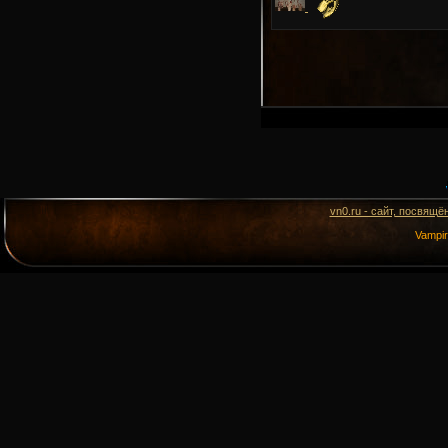
vn0.ru - сайт, посвящё
Vampi