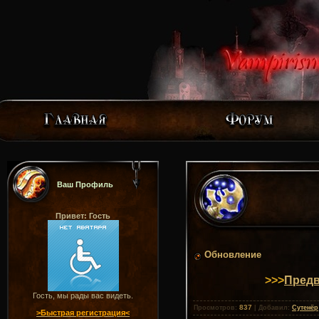
Ваш Профиль
Привет: Гость
Обновление
>>>
Предв
Гость, мы рады вас видеть.
837
Просмотров
:
|
Добавил
:
Сутенёр
>Быстрая регистрация<