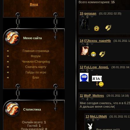
Всего комментариев
:
15
Вход
15
gerasan
(01.02.2011 02:35)
0
Меню сайта
14
I7JIoxou_napeHb
(31.01.2011 1
0
Главная страница
Форум
Ченжлог/Changelog
Скачать карту
12
FoLLow_AngeL
(30.01.2011 04:
0
Гайды по игре
Блог
11
WoP_Moltres
(29.01.2011 14:16)
2
Мне сегодня снилось, что я в 6.2
А дальше меня снесли(
Статистика
13
MeLL0MaN
(31.01.2011 01:1
0
Онлайн всего:
1
Гостей:
1
Пользователей:
0
Вот задрот то)))