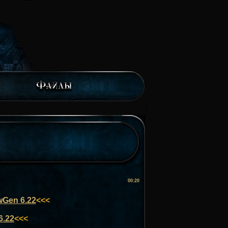
00:20
Gen 6.22
<<<
6.22
<<<