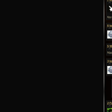
Кру
6
k
5
W
Мда
3
k
2
F