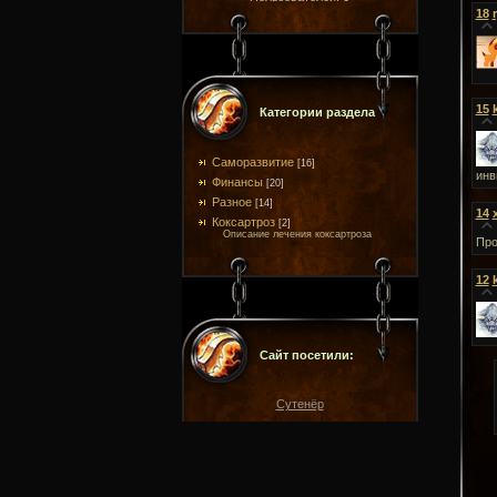
18
15
Категории раздела
Саморазвитие
[16]
инв
Финансы
[20]
Разное
[14]
14
Коксартроз
[2]
Описание лечения коксартроза
Про
12
Сайт посетили:
Сутенёр