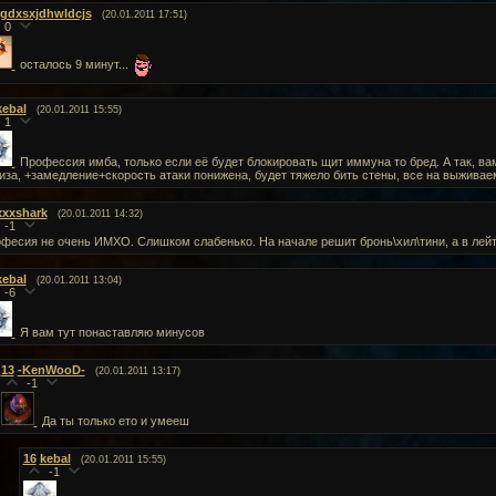
rgdxsxjdhwldcjs
(20.01.2011 17:51)
0
осталось 9 минут...
kebal
(20.01.2011 15:55)
1
Профессия имба, только если её будет блокировать щит иммуна то бред. А так, вам
иза, +замедление+скорость атаки понижена, будет тяжело бить стены, все на выживае
xxxshark
(20.01.2011 14:32)
-1
фесия не очень ИМХО. Слишком слабенько. На начале решит бронь\хил\тини, а в лейт
kebal
(20.01.2011 13:04)
-6
Я вам тут понаставляю минусов
13
-KenWooD-
(20.01.2011 13:17)
-1
Да ты только ето и умееш
16
kebal
(20.01.2011 15:55)
-1