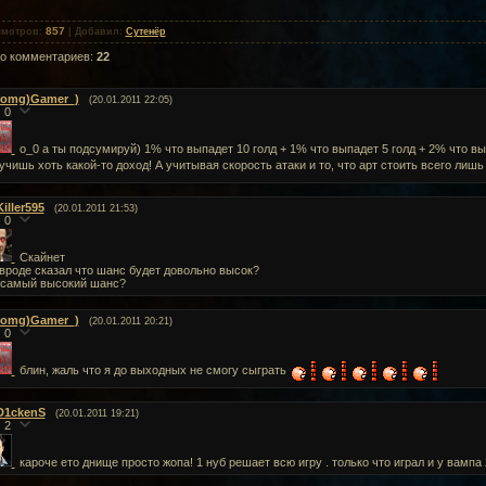
857
смотров
:
|
Добавил
:
Сутенёр
го комментариев
:
22
(omg)Gamer_)
(20.01.2011 22:05)
0
о_0 а ты подсумируй) 1% что выпадет 10 голд + 1% что выпадет 5 голд + 2% что вы
учишь хоть какой-то доход! А учитывая скорость атаки и то, что арт стоить всего лишь
Killer595
(20.01.2011 21:53)
0
Скайнет
вроде сказал что шанс будет довольно высок?
самый высокий шанс?
(omg)Gamer_)
(20.01.2011 20:21)
0
блин, жаль что я до выходных не смогу сыграть
D1ckenS
(20.01.2011 19:21)
2
кароче ето днище просто жопа! 1 нуб решает всю игру . только что играл и у вампа 