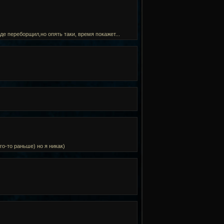
де переборщил,но опять таки, время покажет...
то раньше) но я никак)