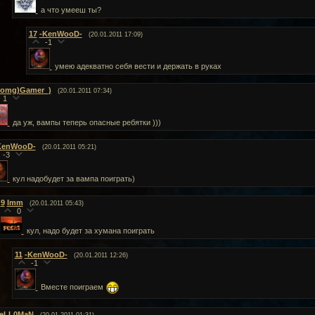
а что умееш ты?
17
-KenWooD-
(20.01.2011 17:09)
-1
умею адекватно себя вести и держать в руках
(omg)Gamer_)
(20.01.2011 07:34)
1
да уж, вампы теперь опасные ребятки )))
KenWooD-
(20.01.2011 05:21)
-3
кул надобудет за вампа поиграть)
9
Imm
(20.01.2011 05:43)
0
кул, надо будет за хумана поиграть
11
-KenWooD-
(20.01.2011 12:26)
-1
Вместе поиграем
eLL0MaN