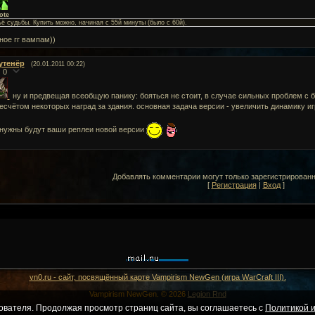
ote
ё судьбы. Купить можно, начиная с 55й минуты (было с 60й).
ное гг вампам))
утенёр
(20.01.2011 00:22)
0
ну и предвещая всеобщую панику: бояться не стоит, в случае сильных проблем с 
есчётом некоторых наград за здания. основная задача версии - увеличить динамику иг
 нужны будут ваши реплеи новой версии
Добавлять комментарии могут только зарегистрирован
[
Регистрация
|
Вход
]
vn0.ru - сайт, посвящённый карте Vampirism NewGen (игра WarCraft III).
Vampirism NewGen. © 2026
Legion Rnd
ователя. Продолжая просмотр страниц сайта, вы соглашаетесь с
Политикой и