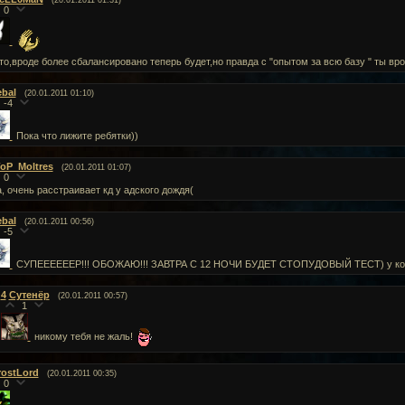
(20.01.2011 01:31)
0
то,вроде более сбалансировано теперь будет,но правда с "опытом за всю базу " ты вро
ebal
(20.01.2011 01:10)
-4
Пока что лижите ребятки))
oP_Moltres
(20.01.2011 01:07)
0
, очень расстраивает кд у адского дождя(
ebal
(20.01.2011 00:56)
-5
СУПЕЕЕЕЕЕР!!! ОБОЖАЮ!!! ЗАВТРА С 12 НОЧИ БУДЕТ СТОПУДОВЫЙ ТЕСТ) у кого-
4
Сутенёр
(20.01.2011 00:57)
1
никому тебя не жаль!
rostLord
(20.01.2011 00:35)
0