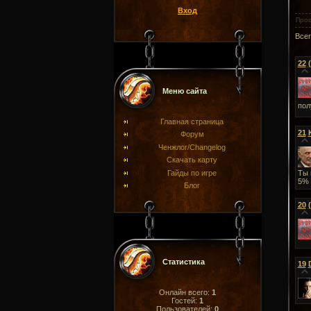
Вход
Про
Все
22
Меню сайта
пол
Главная страница
21
Форум
Ченжлог/Changelog
Скачать карту
Гайды по игре
Ты 
5% 
Блог
20
Статистика
19
Онлайн всего:
1
Гостей:
1
Пользователей:
0