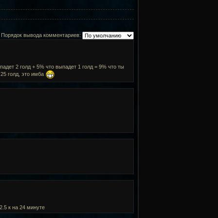
Порядок вывода комментариев:
падет 2 голд + 5% что выпадет 1 голд = 9% что ты
 25 голд, это имба
2.5 к на 24 минуте