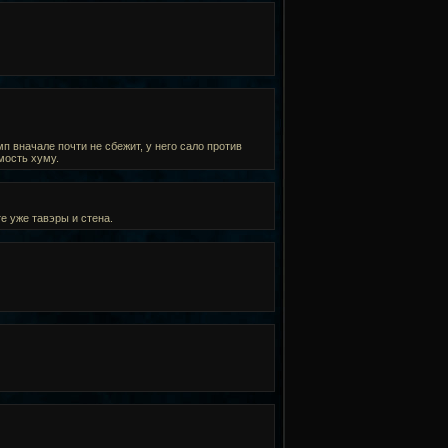
п вначале почти не сбежит, у него сало против
мость хуму.
е уже тавэры и стена.