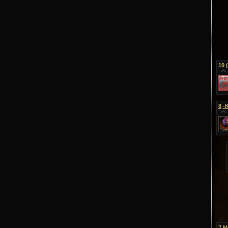
10
8
-
7
M