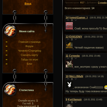
817
Просмотров
:
|
Добавил
:
Сутенёр
Вход
Всего комментариев
:
14
14
(omg)Gamer_)
(19.01.2011 21:3
0
Скай, мона просьбу?)) Вы
Меню сайта
13
EVilGENIY
(19.01.2011 15:53)
0
Главная страница
Форум
Четкий пацанчик ваван)
Ченжлог/Changelog
Скачать карту
11
Сутенёр
(18.01.2011 15:46)
0
Гайды по игре
Блог
воп_молтрес сразу узнал
10
MeLL0MaN
(18.01.2011 14:19)
0
ахахахахах Скай))))))))
Статистика
Ну теперь буду тока вована качат
9
KyrtVampir
(18.01.2011 13:40)
Онлайн всего:
1
0
Гостей:
1
Пользователей:
0