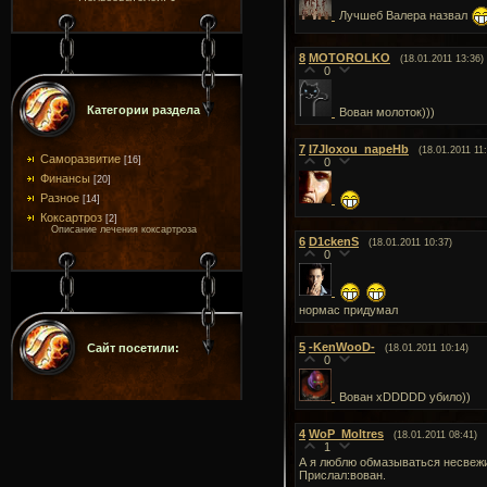
Лучшеб Валера назвал
8
MOTOROLKO
(18.01.2011 13:36)
0
Категории раздела
Вован молоток)))
7
I7JIoxou_napeHb
(18.01.2011 11
Саморазвитие
[16]
0
Финансы
[20]
Разное
[14]
Коксартроз
[2]
Описание лечения коксартроза
6
D1ckenS
(18.01.2011 10:37)
0
нормас придумал
5
-KenWooD-
Сайт посетили:
(18.01.2011 10:14)
0
Вован xDDDDD убило))
4
WoP_Moltres
(18.01.2011 08:41)
1
А я люблю обмазываться несвежи
Прислал:вован.