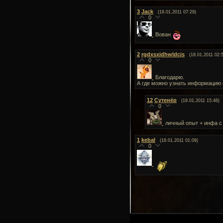
3
Jack
(18.01.2011 07:29)
0
Вован
2
rgdxsxjdhwldcjs
(18.01.2011 02:
0
Благодарю.
А где можно узнать информацию
12
Сутенёр
(18.01.2011 15:46)
0
личный опыт + инфа 
1
kebal
(18.01.2011 01:09)
0