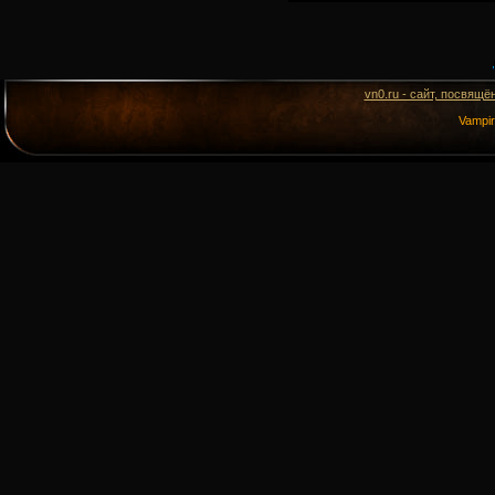
vn0.ru - сайт, посвящё
Vampi