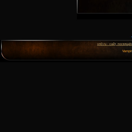
vn0.ru - сайт, посвящё
Vampi