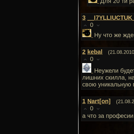
Для 20 ти р
3
__I7YLLIUCTUK
0
Ну что же жде
2
kebal
(21.08.2010
0
Неужели будет
лишних скилла, н
свою уникальную п
1
Nart[on]
(21.08.
0
а что за професии