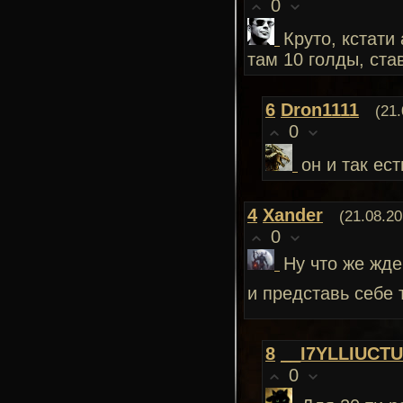
0
Круто, кстати
там 10 голды, ста
6
Dron1111
(21
0
он и так ест
4
Xander
(21.08.20
0
Ну что же жде
и представь себе 
8
__I7YLLIUCT
0