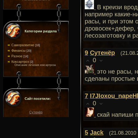
В креизи врод
например какие-ни
расы, и при этом 
дровосек+дефер, ч
Категории раздела
лесозаготовку и р
Саморазвитие
[16]
Финансы
[20]
9
Сутенёр
(21.08.
Разное
[14]
0
Коксартроз
[2]
Описание лечения коксартроза
это не расы, 
сделаны простые 
7
I7JIoxou_napeH
Сайт посетили:
0
Сутенёр
скай напиши п
5
Jack
(21.08.2010 