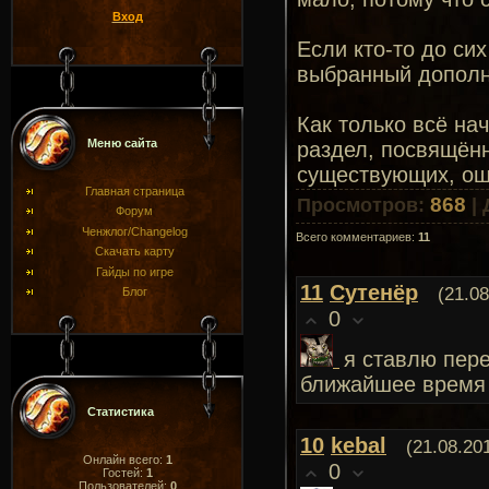
Вход
Если кто-то до си
выбранный дополн
Как только всё на
Меню сайта
раздел, посвящённ
существующих, ош
Главная страница
868
Просмотров
:
|
Форум
Ченжлог/Changelog
Всего комментариев
:
11
Скачать карту
Гайды по игре
11
Сутенёр
(21.08
Блог
0
я ставлю пере
ближайшее время
Статистика
10
kebal
(21.08.20
Онлайн всего:
1
0
Гостей:
1
Пользователей:
0