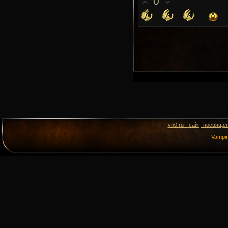
0
vn0.ru - сайт, посвящё
Vampi