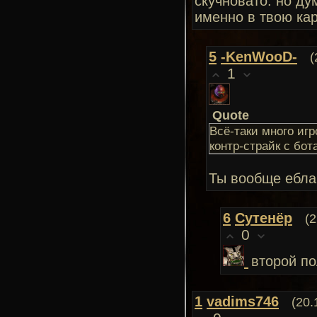
скучновато. но ду
именно в твою кар
5
-KenWooD-
(
1
Quote
Всё-таки много игр
контр-страйк с бот
Ты вообще ебла
6
Сутенёр
(2
0
второй п
1
vadims746
(20.