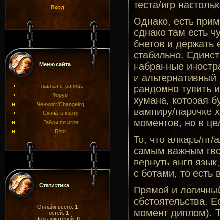
теста/игр настоль
Вход
Однако, есть прим
однако там есть ч
бнетов и держать 
стабильно. Единств
набранные иностра
Меню сайта
и альтернативный 
Главная страница
рандомно тупить и
Форум
хумана, которая б
Ченжлог/Changelog
вампиру/парочке х
Скачать карту
моментов, но в це
Гайды по игре
Блог
То, что алкарь/пг
самым важным гвоз
вернуть англ язык
с ботами, то есть
Статистика
Прямой и логичный
обстоятельства. Е
Онлайн всего:
1
момент диплом). Т
Гостей:
1
Пользователей:
0