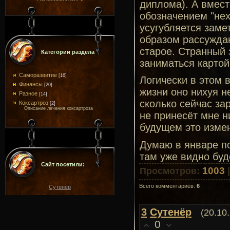
диплома). А вмест
обозначением "нех
усугубляется замет
образом рассужда
старое. Странный з
Категории раздела
заниматься картой
Саморазвитие
[16]
Логически в этом 
Финансы
[20]
жизни оно нихуя н
Разное
[14]
сколько сейчас за
Коксартроз
[2]
Описание лечения коксартроза
не принесёт мне н
будущем это измен
Думаю в январе по
там уже видно буд
Сайт посетили:
1003
Просмотров
:
Всего комментариев
:
6
Сутенёр
3
Сутенёр
(20.10
0