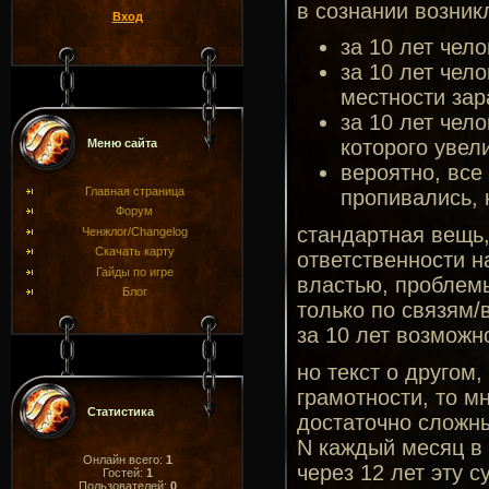
в сознании возник
Вход
за 10 лет чел
за 10 лет чел
местности зар
за 10 лет чел
которого увел
Меню сайта
вероятно, все
Главная страница
пропивались, 
Форум
стандартная вещь,
Ченжлог/Changelog
Скачать карту
ответственности н
Гайды по игре
властью, проблемы
Блог
только по связям/в
за 10 лет возможн
но текст о другом
грамотности, то м
Статистика
достаточно сложны
N каждый месяц в 
Онлайн всего:
1
через 12 лет эту 
Гостей:
1
Пользователей:
0