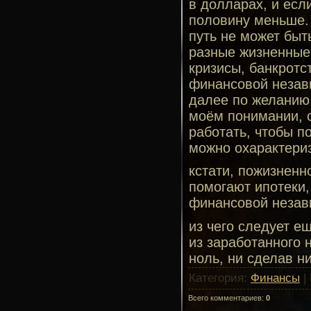
в долларах, и есл
половину меньше.
путь не может быт
разные жизненные 
кризисы, банкротс
финансовой незави
далее по желанию -
моём понимании, 
работать, чтобы п
можно охарактериз
кстати, пожизненн
помогают ипотеки,
финансовой незав
из чего следует е
из заработанного 
ноль, ни сделав н
Категория
:
Финансы
|
Всего комментариев
:
0