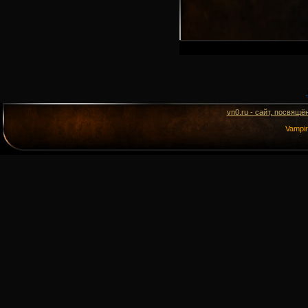
vn0.ru - сайт, посвящё
Vampi