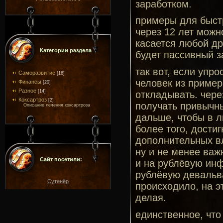
заработком.
примеры для быстр
через 12 лет можн
касается любой дру
Категории раздела
будет пассивный з
так вот, если упро
Саморазвитие
[16]
человек из пример
Финансы
[20]
Разное
[14]
откладывать. чере
Коксартроз
[2]
получать привычны
Описание лечения коксартроза
дальше, чтобы в л
более того, дости
дополнительных в
ну и не менее важ
Сайт посетили:
и на рублёвую инф
рублёвую девальва
Сутенёр
происходило, на э
делая.
единственное, что