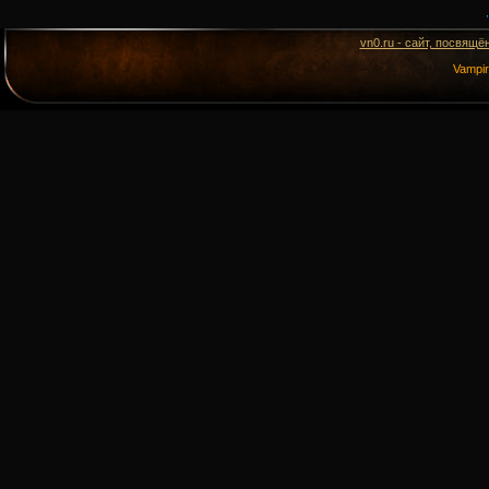
vn0.ru - сайт, посвящё
Vampi