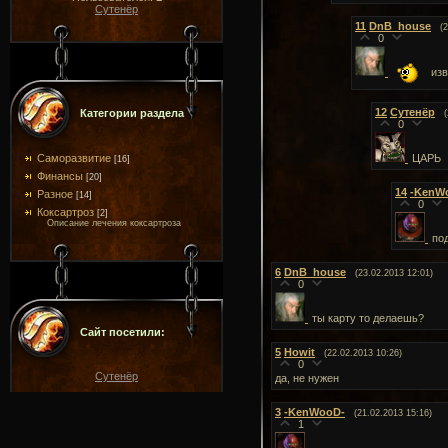
Сутенёр
11
DnB_house
(
0
изв
12
Сутенёр
Категории раздела
0
Саморазвитие
ЦАРЬ
[16]
Финансы
[20]
14
-KenW
Разное
[14]
0
Коксартроз
[2]
Описание лечения коксартроза
по
6
DnB_house
(23.02.2013 12:01)
0
ты карту то делаешь?
Сайт посетили:
5
Howit
(22.02.2013 10:26)
0
Сутенёр
да, не нужен
3
-KenWooD-
(21.02.2013 15:16)
1