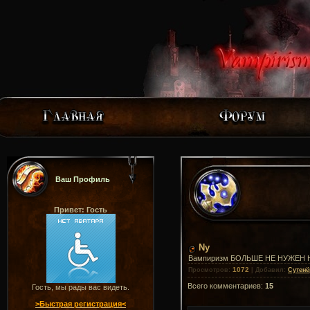
Ваш Профиль
Привет: Гость
Ny
Вампиризм БОЛЬШЕ НЕ НУЖЕН 
1072
Просмотров
:
|
Добавил
:
Сутенё
Всего комментариев
:
15
Гость, мы рады вас видеть.
>Быстрая регистрация<