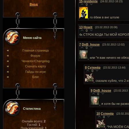
15
residente
(24.02.2013 16:15)
Вход
0
го ёбем в внг штоле
13
Howit
(23.02.2013 20:06)
0
4к СТРОК КОДА ТЫ МОЙ КОРО
Меню сайта
7
DnB_house
(23.02.2013 12:02)
0
Главная страница
Форум
или "я вам ничего не обяз
Ченжлог/Changelog
Скачать карту
8
Сутенёр
(23.02.2013 13:44)
0
Гайды по игре
Блог
сказало хуйло, что 2 
9
DnB_house
(23.02.2013 
0
я хотя бы не разв
Статистика
10
Сутенёр
(23.02.201
0
Онлайн всего:
2
Гостей:
1
*НА МОЁМ СА
Пользователей:
1