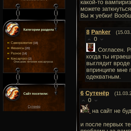
какой-то вампириз
можете заткнуться
Вы ж уебки! Вообщ
Категории раздела
8
Panker
(15.03
0
Саморазвитие
[16]
Финансы
Согласен. 
[20]
Разное
[14]
когда ты играеш
Коксартроз
[2]
выглядит вроде 
Описание лечения коксартроза
впринципе мне 
одекватным.
6
Сутенёр
(11.03.
Сайт посетили:
0
Сутенёр
на сайт не бу
и после первых те