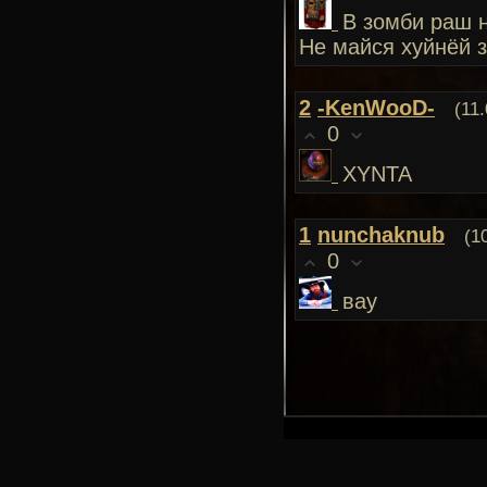
В зомби раш н
Не майся хуйнёй 
2
-KenWooD-
(11
0
XYNTA
1
nunchaknub
(1
0
вау