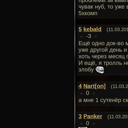
проблемы за вампа
чувак нуб, то уже 
5хкомп
5
kebald
(11.03.20
-3
Ещё одно док-во м
уже другой день и
хоть через месяц
И ещё, я тролль н
злобу
4
Nart[on]
(11.03.
0
а мне 1 сутенёр с
3
Panker
(11.03.20
0