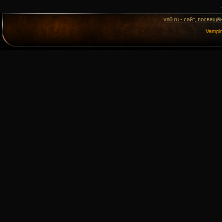
vn0.ru - сайт, посвящё
Vampi