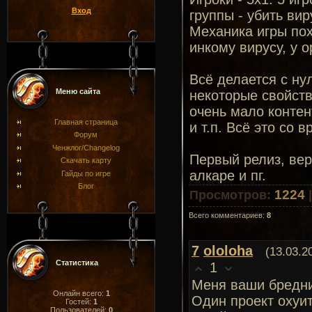
Вход
группы - убить вир
Механика игры пох
инкому вирусу, у о
Всё делается с ну
Меню сайта
некоторые свойств
очень мало контен
Главная страница
и т.п. Всё это со 
Форум
Ченжлог/Changelog
Первый релиз, вер
Скачать карту
алкаре и пг.
Гайды по игре
Блог
1224
Просмотров
:
Всего комментариев
:
8
7
ololoha
(13.03.2
Статистика
1
Меня ваши бредни 
Онлайн всего:
1
Один проект охуит
Гостей:
1
Пользователей:
0