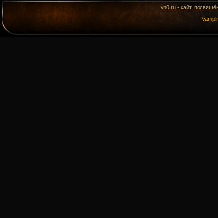
vn0.ru - сайт, посвящё
Vampi