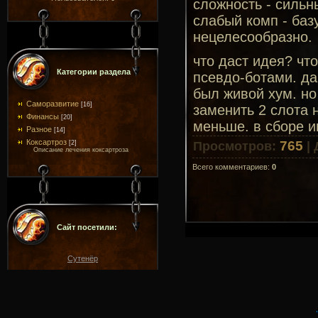
сложность - сильн
слабый комп - баз
нецелесообразно.
что даст идея? чт
Категории раздела
псевдо-ботами. да
был живой хум. но
Саморазвитие
[16]
заменить 2 слота н
Финансы
[20]
меньше. в сборе и
Разное
[14]
Коксартроз
765
[2]
Просмотров
:
|
Описание лечения коксартроза
Всего комментариев
:
0
Сайт посетили:
Сутенёр