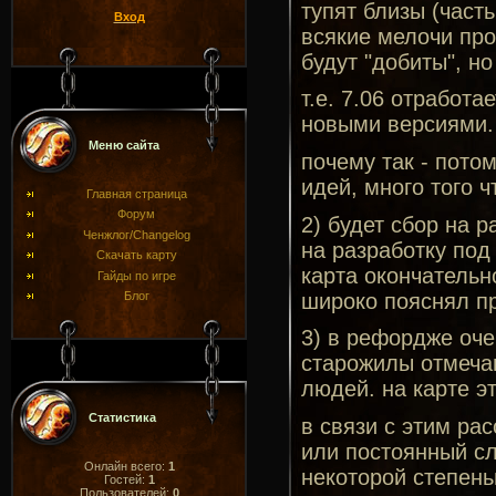
тупят близы (част
Вход
всякие мелочи про
будут "добиты", но
т.е. 7.06 отработ
новыми версиями.
Меню сайта
почему так - пото
идей, много того 
Главная страница
Форум
2) будет сбор на р
Ченжлог/Changelog
на разработку под 
Скачать карту
карта окончательн
Гайды по игре
широко пояснял п
Блог
3) в рефордже оче
старожилы отмеча
людей. на карте эт
Статистика
в связи с этим ра
или постоянный сл
Онлайн всего:
1
некоторой степенью
Гостей:
1
Пользователей:
0