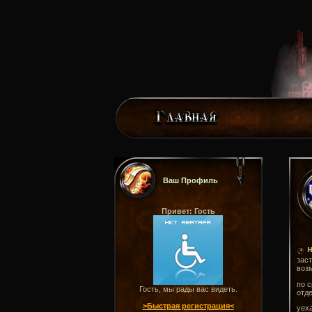
Ваш Профиль
Привет: Гость
н
заст
воз
по с
Гость, мы рады вас видеть.
отде
>Быстрая регистрация<
уеха