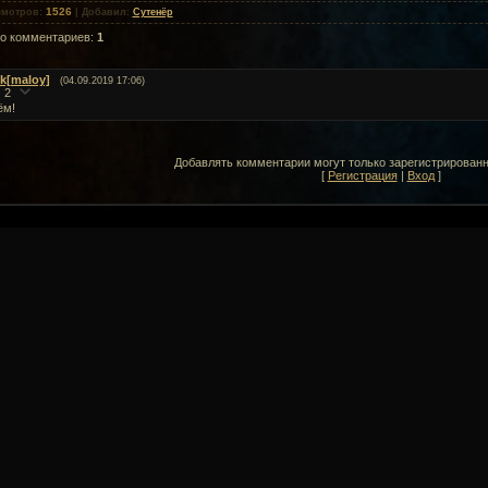
1526
смотров
:
|
Добавил
:
Сутенёр
го комментариев
:
1
fk[maloy]
(04.09.2019 17:06)
2
ём!
Добавлять комментарии могут только зарегистрирован
[
Регистрация
|
Вход
]