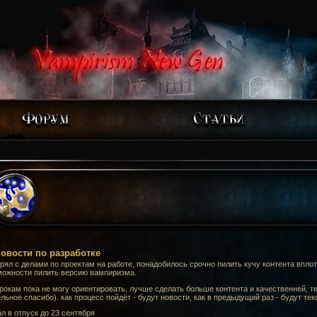
овости по разработке
рял с делами по проектам на работе, понадобилось срочно пилить кучу контента вплоть
можности пилить версию вампиризма.
рокам пока не могу ориентировать, лучше сделать больше контента и качественней, те
льное спасибо). как процесс пойдёт - будут новости, как в предыдущий раз - будут 
л в отпуск до 23 сентября