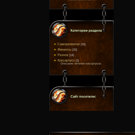
Категории раздела
Саморазвитие
[16]
Финансы
[20]
Разное
[14]
Коксартроз
[2]
Описание лечения коксартроза
Сайт посетили: