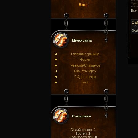
Про
Вход
Все
1
a
Жд
Меню сайта
Главная страница
Форум
Ченжлог/Changelog
Скачать карту
Гайды по игре
Блог
Статистика
Онлайн всего:
1
Гостей:
1
Пользователей:
0