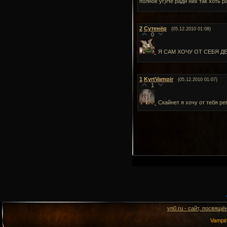
полное уг)Не ради них так хоть р
2
Сутенёр
(05.12.2010 01:08)
0
Я САМ ХОЧУ ОТ СЕБЯ Д
1
KyrtVampir
(05.12.2010 01:07)
1
Скайнет я хочу от тебя ре
vn0.ru - сайт, посвящё
Vampi