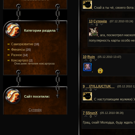
Скай а ты чё, своего бот
13
Сутенёр
(07.12.2010 03:24)
0
Категории раздела
ага, посмотрел наскол
популярность карты особо н
Саморазвитие
[16]
Финансы
[20]
Разное
[14]
10
Ruin
(05.12.2010 13:47)
Коксартроз
0
[2]
Описание лечения коксартроза
9
__I7YLLIUCTUK__
(05.12.2010 1
0
Сайт посетили:
С наступающим мужики) У 
Сутенёр
7
SSrunX
(05.12.2010 08:26)
0
Грац, скай! Молодца, буду ждать 