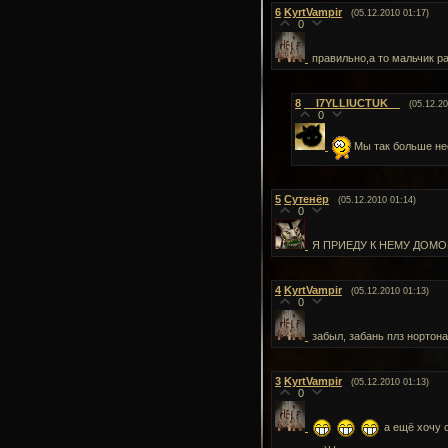
6
KyrtVampir
(05.12.2010 01:17)
0
правильно,а то мальчик р
8
__I7YLLIUCTUK__
(05.12.20
0
Мы так больше не
5
Сутенёр
(05.12.2010 01:14)
0
Я ПРИЕДУ К НЕМУ ДОМО
4
KyrtVampir
(05.12.2010 01:13)
0
забыл, забань плз нортона
3
KyrtVampir
(05.12.2010 01:13)
0
а ещё хочу с