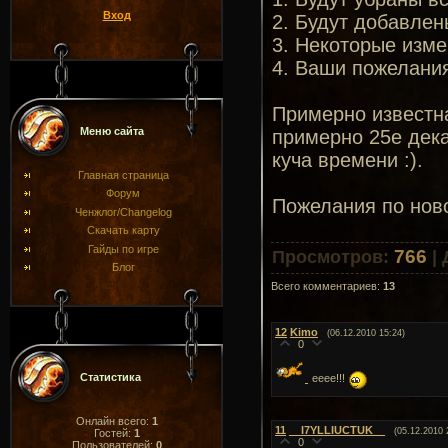
Вход
2. Будут добавле
3. Некоторые изме
4. Ваши пожелани
Примерно известна
Меню сайта
примерно 25е дека
куча времени :).
Главная страница
Форум
Пожелания по нов
Ченжлог/Changelog
Скачать карту
Гайды по игре
766
Просмотров
:
|
Блог
Всего комментариев
:
13
12
Kimo
(06.12.2010 15:24)
0
Статистика
ееее!!!
Онлайн всего:
1
11
__I7YLLIUCTUK__
(05.12.2010 
Гостей:
1
0
Пользователей:
0