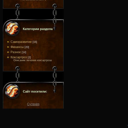
Категории раздела
Саморазвитие
[16]
Финансы
[20]
Разное
[14]
Коксартроз
[2]
Описание лечения коксартроза
Сайт посетили:
Сутенёр