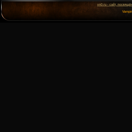
vn0.ru - сайт, посвящё
Vampi