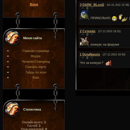
Вход
3
DARK_BLooD
(01.01.2011 22:38)
0
ПРИКОЛЬНО
2
Сутенёр
(27.12.2010 19:32)
0
Меню сайта
конкурс на форуме
Главная страница
1
DotaNaruto
(27.12.2010 19:30)
Форум
0
Ченжлог/Changelog
Что за конкурс?
Скачать карту
Гайды по игре
Блог
Статистика
Онлайн всего:
1
Гостей:
1
Пользователей:
0