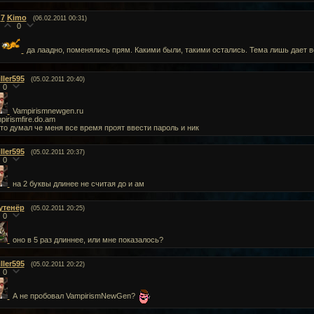
7
Kimo
(06.02.2011 00:31)
0
да лаадно, поменялись прям. Какими были, такими остались. Тема лишь дает 
ller595
(05.02.2011 20:40)
0
Vampirismnewgen.ru
pirismfire.do.am
 то думал че меня все время проят ввести пароль и ник
ller595
(05.02.2011 20:37)
0
на 2 буквы длинее не считая до и ам
утенёр
(05.02.2011 20:25)
0
оно в 5 раз длиннее, или мне показалось?
ller595
(05.02.2011 20:22)
0
А не пробовал VampirismNewGen?