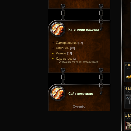
Категории раздела
Саморазвитие
[16]
Финансы
[20]
Разное
[14]
Коксартроз
[2]
Описание лечения коксартроза
8
K
6
M
Сайт посетили:
Сутенёр
5
С