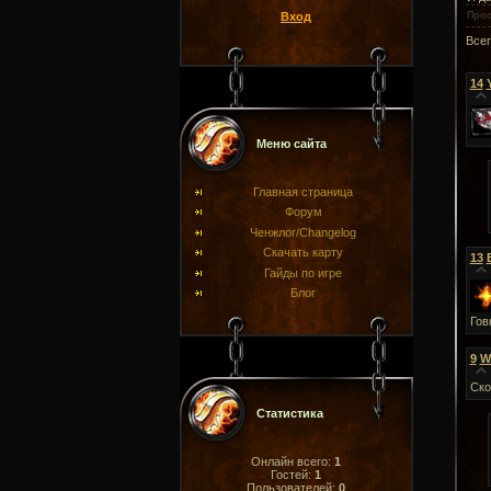
Вход
Про
Все
14
Меню сайта
Главная страница
Форум
Ченжлог/Changelog
Скачать карту
13
Гайды по игре
Блог
Гов
9
W
Ско
Статистика
Онлайн всего:
1
Гостей:
1
Пользователей:
0