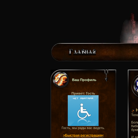
Ваш Профиль
Привет: Гость
Тепе
Боль
Киб
Гость, мы рады вас видеть.
букв
>Быстрая регистрация<
И да