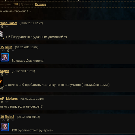
890
смотров
:
|
Добавил
:
Сутенёр
го комментариев
:
15
Ymac_kaSy
(10.02.2011 07:22)
0
+1! Поздравляю с удачным домином! =)
15
Ruin
(10.02.2011 13:02)
0
Во славу Доминиона!
Вадик
(07.02.2011 10:10)
0
а если к вн0 прибавить частичку го то получится ( отгадайте сами )
н0
oP_Moltres
(06.02.2011 01:10)
0
лько стоит, если не секрет?
10
Ruin2
(06.02.2011 01:15)
0
120 рублей стоит ру-домен.