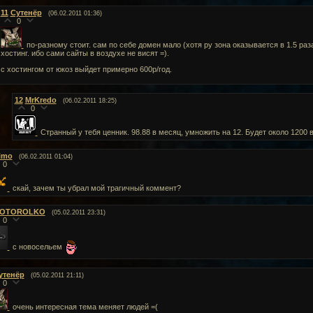
11
Сутенёр
(06.02.2011 01:36)
0
по-разному стоит. сам по себе домен мало (хотя ру зона оказывается в 1.5 раз
хостинг. ибо сами сайты в воздухе не висят =).
с хостингом от юкоз выйдет примерно 600р/год.
12
MrKredo
(06.02.2011 18:25)
0
Странный у тебя ценник. 98.88 в месяц, умножить на 12. Будет около 1200 в
imo
(06.02.2011 01:04)
0
скай, зачем ты убрал мой трагичный коммент?
OTOROLKO
(05.02.2011 23:31)
0
с новосельем
утенёр
(05.02.2011 21:11)
0
очень интересная тема меняет людей =(