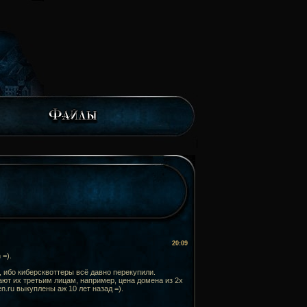
20:09
 =).
 ибо киберсквоттеры всё давно перекупили.
ют их третьим лицам, например, цена домена из 2х
n.ru выкуплены аж 10 лет назад =).