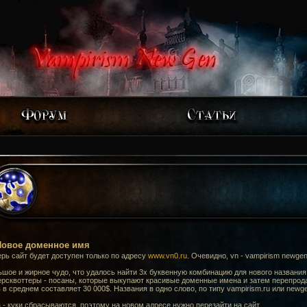
Новое доменное имя
рь сайт будет доступен только по адресу
www.vn0.ru
. Очевидно, vn - vampirism newgen
шое и жирное чудо, что удалось найти 3х буквенную комбинацию для нового названия,
ерсквоттеры - посаны, которые выкупают красивые доменные имена и затем перепрода
 в среднем составляет 30 000$. Названия в одно слово, по типу vampirism.ru или newge
 - куки сбрасываются, поэтому на новом адресе нужно перезайти на сайт.