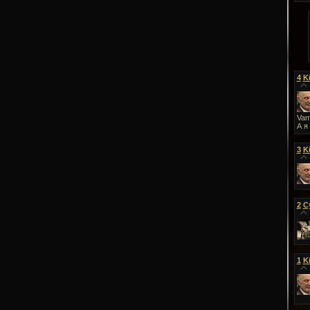
4
Ki
Vam
А я
3
Ki
2
С
1
Ki