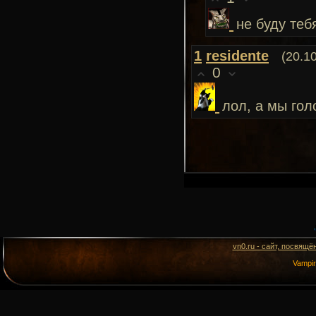
не буду те
1
residente
(20.1
0
лол, а мы гол
vn0.ru - сайт, посвящё
Vampi