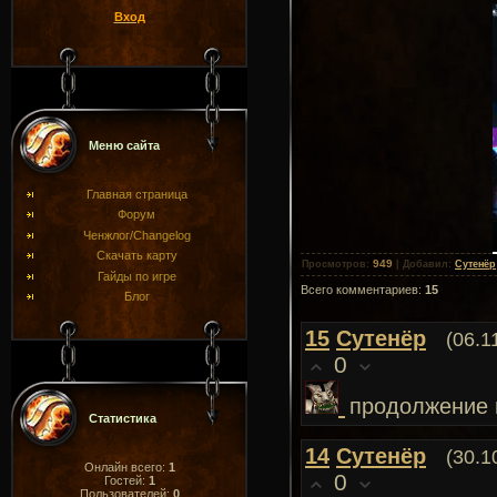
Вход
Меню сайта
Главная страница
Форум
Ченжлог/Changelog
Скачать карту
949
Просмотров
:
|
Добавил
:
Сутенёр
Гайды по игре
Всего комментариев
:
15
Блог
15
Сутенёр
(06.1
0
продолжение 
Статистика
14
Сутенёр
(30.1
Онлайн всего:
1
0
Гостей:
1
Пользователей:
0