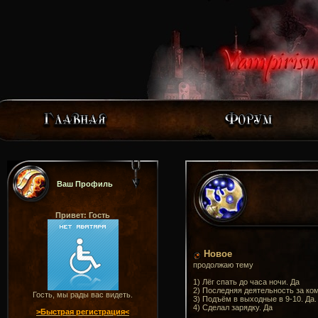
Ваш Профиль
Привет: Гость
Новое
продолжаю тему
1) Лёг спать до часа ночи. Да
2) Последняя деятельность за ко
Гость, мы рады вас видеть.
3) Подъём в выходные в 9-10. Да
4) Сделал зарядку. Да
>Быстрая регистрация<