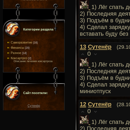
1) Лёг спать 
2) Последняя дея
3) Подъём в будни
4) Сделал зарядк
Категории раздела
вставать буду бе
Саморазвитие
[16]
13
Сутенёр
(29.1
Финансы
[20]
0
Разное
[14]
Коксартроз
[2]
Описание лечения коксартроза
1) Лёг спать 
2) Последняя дея
3) Подъём в будни
4) Сделал зарядку
миниотпуск
Сайт посетили:
12
Сутенёр
(28.1
Сутенёр
0
1) Лёг спать 
2) Последняя дея