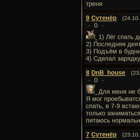
треня
9
Сутенёр
(24.10
0
1) Лёг спать д
2) Последняя деят
3) Подъём в будни
4) Сделал зарядку
8
DnB_house
(23
0
Для меня не 
Я мог проебыватся
спать, в 7-9 встаю
только заниматься
питаюсь нормальн
7
Сутенёр
(23.10