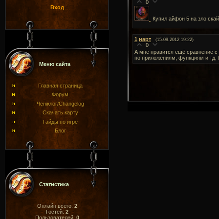
0
Вход
Купил айфон 5 на зло ска
1
нарт
(15.09.2012 19:22)
0
А мне нравится ещё сравнение с 
по приложениям, функциям и тд.
Меню сайта
Главная страница
Форум
Ченжлог/Changelog
Скачать карту
Гайды по игре
Блог
Статистика
Онлайн всего:
2
Гостей:
2
Пользователей:
0