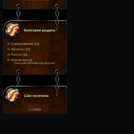
Категории раздела
Саморазвитие
[16]
Финансы
[20]
Разное
[14]
Коксартроз
[2]
Описание лечения коксартроза
Сайт посетили:
Сутенёр