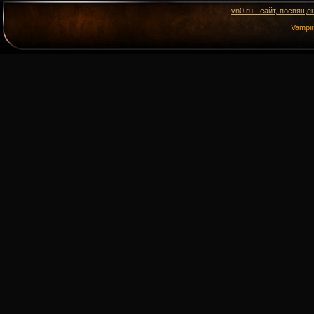
vn0.ru - сайт, посвящё
Vampi