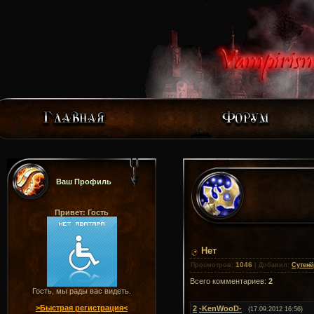
Ваш Профиль
Привет: Гость
Нет
1046
Просмотров
:
|
Добавил
:
Сутенё
Всего комментариев
:
2
Гость, мы рады вас видеть.
>Быстрая регистрация<
2
-KenWooD-
(17.09.2012 16:56)