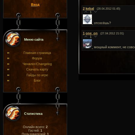
Вход
2
kebal
(28.04.2012 01:45)
1
отсосёшь?
1
one_on
(27.04.2012 21:01)
1
Меню сайта
мощный коммент, не совсе
Главная страница
Форум
Ченжлог/Changelog
Скачать карту
Гайды по игре
Блог
Статистика
Онлайн всего:
2
Гостей:
1
Пользователей:
1