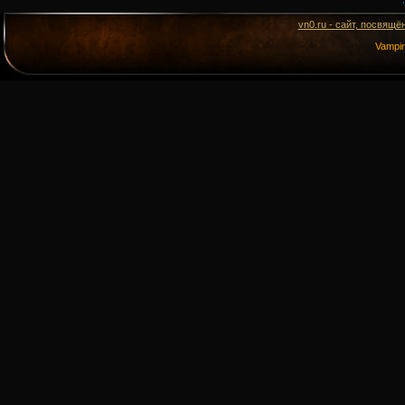
vn0.ru - сайт, посвящё
Vampi