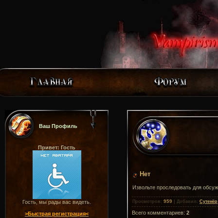
Ваш Профиль
Привет: Гость
Нет
Извольте проследовать для обсу
959
Гость, мы рады вас видеть.
Просмотров
:
|
Добавил
:
Сутенёр
Всего комментариев
:
2
>Быстрая регистрация<