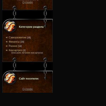
Сутенёр
Категории раздела
Саморазвитие
[16]
Финансы
[20]
Разное
[14]
Коксартроз
[2]
Описание лечения коксартроза
Сайт посетили:
Сутенёр