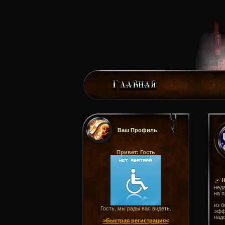
Ваш Профиль
Привет: Гость
н
неда
на п
из б
Гость, мы рады вас видеть.
эффе
надо
>Быстрая регистрация<