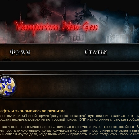
ефть и экономическое развитие
вно вычитал забавный термин "ресурсное проклятие". суть явления заключается в то
родажу нефти/газа/сырья имеют годовой прирост ВПП намного ниже стран, где вообще 
олее конкретных примеров: страна, сидящая на ресурсах, имеет среднегодовой рост В
кт достаточно очевидно: когда получаешь много денег, просто ничего не делая и вык
. и совсем другое дело, когда выкачивать и продавать нечего, тогда чтобы хорошо жит