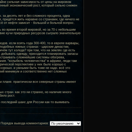
айне сильная зависимость от цены на мировом
ленный экономический рост, который сильно снижен
 за десять лет и без сложного процента, одна
, придётся жить наравне со странами, где ничего не
всё от нефти зависит - большой и больной вопрос.
ь во время второй мировой, но за 70 с небольшим
ствие кучи природных ресурсов сыграло значительную
ов. если взять года 300-400, то в европе варвары,
и подобных южных странах - царские династии,
чём тут холода? при том, что на землях где есть
я добывать одежду, приходится планировать запасы
ыстраивать сложнейшие системы обогрева,
ия. "колыбель человечества" в африке, люди там
орической перспективе у них было хорошо с
 хорошо. и умными быть тоже не надо. всё это
вий минимум и соответственно нет сложных
ом плане. практически все северные страны имеют
х стран. как это ни странно, но наличие много
било рост.
то последний шанс для России как-то выживать
Порядок вывода комментариев: