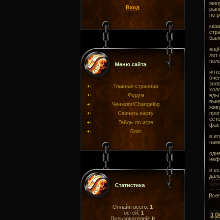
мин
Вход
рынк
по р
каза
стра
было
ещё 
лет 
пол
Меню сайта
инте
очен
золо
Главная страница
холо
Форум
еды
вын
Ченжлог/Changelog
живу
Скачать карту
проп
ест
Гайды по игре
фак
Блог
в ит
нам
одна
нефт
и ес
даль
Кате
Статистика
Все
Онлайн всего:
1
Гостей:
1
1
D
Пользователей:
0