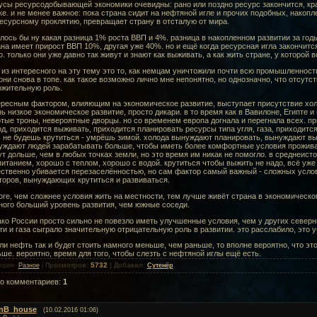
усы ресурсодобывающей экономики очевидны: рано или поздно ресурс закончится, кр
е. и не менее важное: пока страна сидит на нефтяной игле и прочих подобных, накоп
есурсному проклятию, превращает страну в отсталую от мира.
лось бы ну какая разница 1% роста ВВП и 4%. разница в накопленном развитии за годы.
на имеет прирост ВВП 10%, другая уже 40%. но и ещё когда ресурсная игла закончится
. только они уже давно так живут и знают как выживать, а как жить стране, у которой 
из интересного на эту тему это то, как немцам уничтожили почти всю промышленност
они снова в топе. как такое возможно лично мне непонятно, но однозначно, что отсут
ожительную роль.
ресным фактором, влияющим на экономическое развитие, выступает присутствие холод
ь низкое экономическое развитие, просто дикари. в то время как в Вавилоне, Египте 
тые троны, невероятные дворцы. но со временем европа догнала и перегнала всех. при
д, приходится выживать, приходится планировать ресурсы типа угля, газа, приходитс
. не будешь крутиться - умрёшь зимой. холода вынуждают планировать, вынуждают в
уждают людей зарабатывать больше, чтобы иметь более комфортные условия проживан
т дольше, чем в любых точках земли, но это время им никак не помогло. в среднеист
итанием, хорошо с теплом, хорошо с водой. крутиться чтобы выжить не надо, всё уже
ественно убивается перезаселённостью, но сам фактор самый важный - сложных усло
торов, вынуждающих крутиться и развиваться.
оге, чем сложнее условия жить на местности, тем лучше живёт страна в экономическ
ного больший уровень развития, чем южные соседи.
ко России просто сильно не повезло иметь улучшенные условия, чем у других северны
и и газа сыграло значительную отрицательную роль в развитии. это расслабило, это у
ли нефть так и будет стоить намного меньше, чем раньше, то вполне вероятно, что э
ше. вероятно, время для того, чтобы слезть с нефтяной иглы ещё есть.
5732
гория
:
Разное
|
Просмотров
:
|
Добавил
:
Сутенёр
го комментариев
:
1
nB_house
(10.02.2016 01:06)