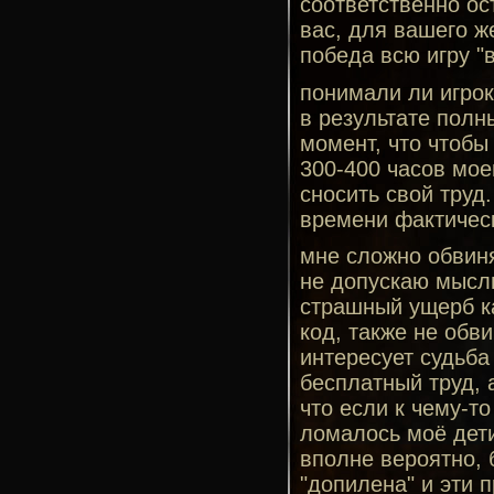
соответственно ос
вас, для вашего ж
победа всю игру "в
понимали ли игрок
в результате полн
момент, что чтобы
300-400 часов мое
сносить свой труд.
времени фактическ
мне сложно обвиня
не допускаю мысли
страшный ущерб ка
код, также не обви
интересует судьба
бесплатный труд, а
что если к чему-т
ломалось моё дети
вполне вероятно, 
"допилена" и эти п