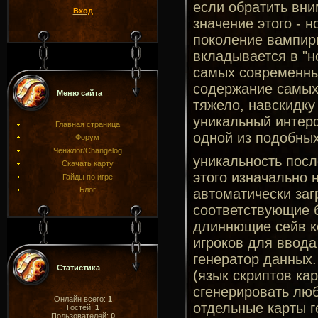
если обратить вни
Вход
значение этого - 
поколение вампири
вкладывается в "
самых современных
содержание самых 
Меню сайта
тяжело, навскидку
уникальный интерф
Главная страница
одной из подобных
Форум
Ченжлог/Changelog
уникальность после
Скачать карту
этого изначально 
Гайды по игре
Блог
автоматически заг
соответствующие бо
длиннющие сейв ко
игроков для ввода
генератор данных.
Статистика
(язык скриптов ка
сгенерировать люб
Онлайн всего:
1
отдельные карты г
Гостей:
1
Пользователей:
0