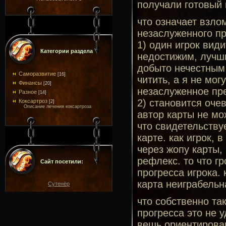
получали готовый к
что означает взло
незаслуженного п
1) один игрок види
Категории раздела
недостижим, лучши
добыто нечестным 
Саморазвитие
[16]
читить, а я не мог
Финансы
[20]
незаслуженное пре
Разное
[14]
2) становится очев
Коксартроз
[2]
Описание лечения коксартроза
автор карты не мо
что свидетельству
карте. как игрок,
через жопу карты,
рефлекс. то что г
Сайт посетили:
прогресса игрока.
карта неиграбельн
Сутенёр
что собственно так
прогресса это не у
вещь ориентирован