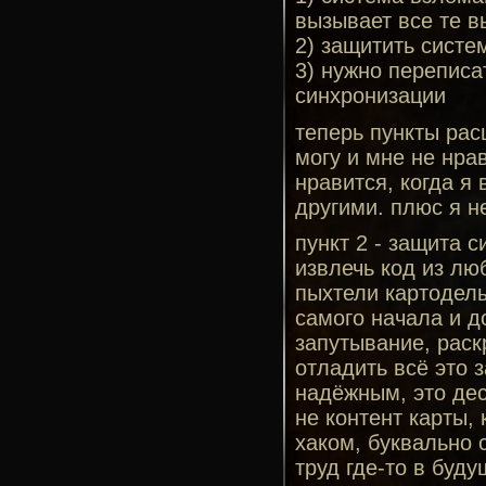
вызывает все те 
2) защитить сист
3) нужно переписа
синхронизации
теперь пункты расш
могу и мне не нра
нравится, когда я
другими. плюс я 
пункт 2 - защита 
извлечь код из лю
пыхтели картоделы
самого начала и д
запутывание, раск
отладить всё это 
надёжным, это дес
не контент карты, 
хаком, буквально 
труд где-то в буду