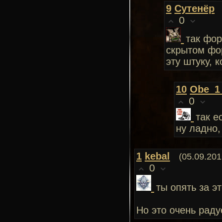
9
Сутенёр
0
так фор
скрытом фо
эту штуку,
10
Obe_1
0
так е
ну ладно,
1
kebal
(05.09.201
0
ты опять за э
Но это очень раду