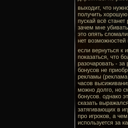
выходит, что нужно
получить хорошую 
пускай всё станет
зачем мне убивать
это опять сломали
нет возможностей 
если вернуться к 
показаться, что б
разочаровать - за 
бонусов не приобр
рекламы (реклама 
часов высиживания
можно долго, но с
бонусов. однако э
сказать выражался
затягивающих в иг
про игроков, а че
используется за к