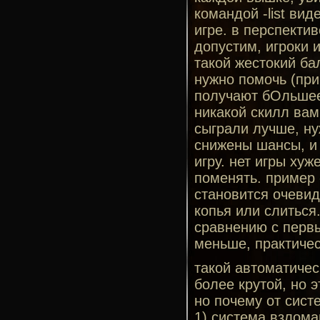
командой -list вид
игре. в перспекти
допустим, игроки 
такой жестокий ба
нужно помочь (при
получают бОльшее 
никакой скилл вам
сыграли лучше, ну
снижены шансы, и 
игру. нет игры хуж
поменять. пример 
становится очевид
копья или слиться.
сравнению с перв
меньше, практичес
такой автоматичес
более крутой, но э
но почему от сист
1) система взлома