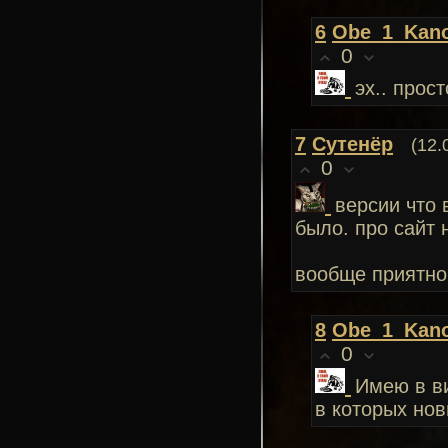
6
Obe_1_Kan
0
эх.. прос
7
Сутенёр
(12.
0
версии что 
было. про сайт 
вообще приятно
8
Obe_1_Kan
0
Имею в ви
в которых но