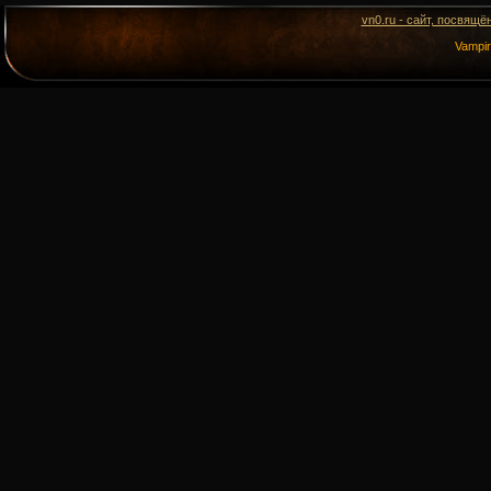
vn0.ru - сайт, посвящё
Vampi