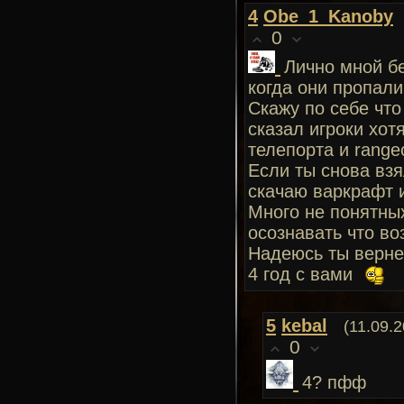
4
Obe_1_Kanoby
0
Лично мной бе
когда они пропали
Скажу по себе что
сказал игроки хот
телепорта и range
Если ты снова взя
скачаю варкрафт и
Много не понятных
осознавать что во
Надеюсь ты вернеш
4 год с вами
5
kebal
(11.09.
0
4? пфф