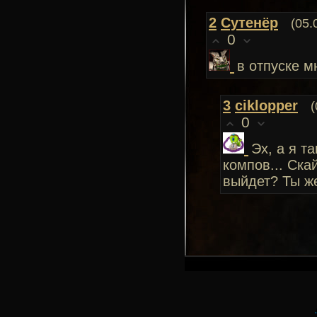
2
Сутенёр
(05.
0
в отпуске м
3
ciklopper
(
0
Эх, а я т
компов... Ска
выйдет? Ты же