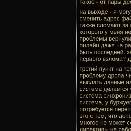
такое - от пары де
на выходе - я мог
сменить адрес фай
также сломают за 
которого у меня не
проблемы вернулис
онлайн даже на ра
быть последней. з
первого взлома? д
третий пункт на т
проблему дропа чис
выслать данные на
система делается 
система синхрониз
система, у буржуе
потребуется переп
это с тем, что до
многое не может с
директивы не рабо