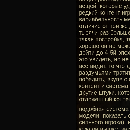
вещей, которые уд
редкий контент иг
вариабельность ме
отличие от той же
тысячи раз больше.
такая постройка, т
хорошо он не може
дойти до 4-5й эпох
это увидеть, но н
всё видит. то что
раздумьями тратит
победить, вкупе с
контент и система 
другие штуки, кот
отложенный контент
подобная система 
модели, показать 
сильного игрока), 
каждой вышке, уви