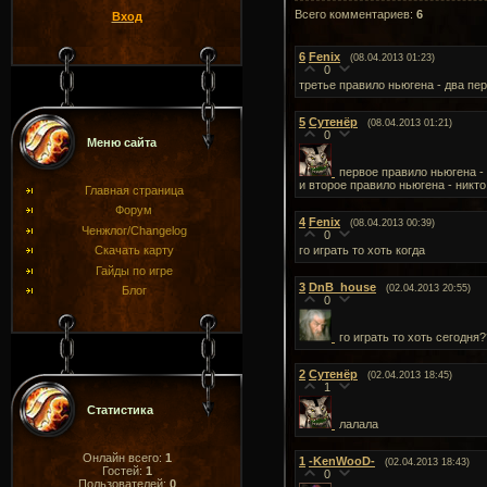
Всего комментариев
:
6
Вход
6
Fenix
(08.04.2013 01:23)
0
третье правило ньюгена - два пе
5
Сутенёр
(08.04.2013 01:21)
0
Меню сайта
первое правило ньюгена - 
и второе правило ньюгена - никто
Главная страница
Форум
4
Fenix
(08.04.2013 00:39)
Ченжлог/Changelog
0
го играть то хоть когда
Скачать карту
Гайды по игре
3
DnB_house
(02.04.2013 20:55)
Блог
0
го играть то хоть сегодня?
2
Сутенёр
(02.04.2013 18:45)
1
Статистика
лалала
Онлайн всего:
1
1
-KenWooD-
(02.04.2013 18:43)
Гостей:
1
0
Пользователей:
0