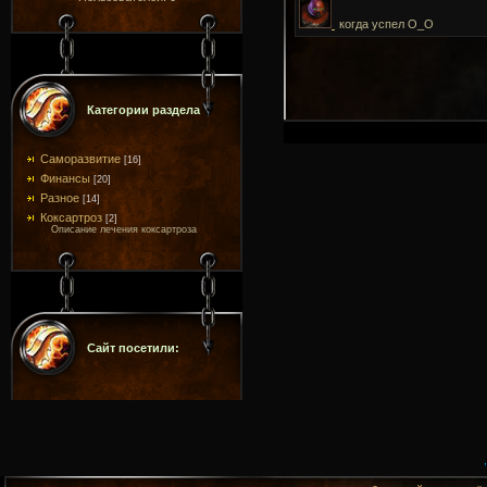
когда успел О_О
Категории раздела
Саморазвитие
[16]
Финансы
[20]
Разное
[14]
Коксартроз
[2]
Описание лечения коксартроза
Сайт посетили: