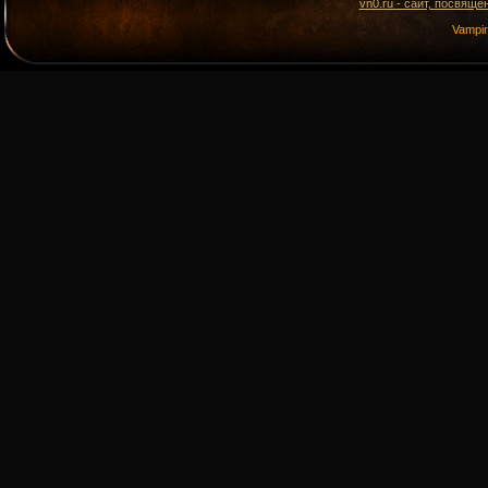
vn0.ru - сайт, посвящё
Vampi