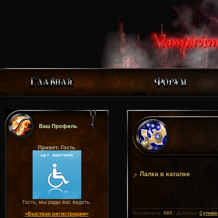
Ваш Профиль
Привет: Гость
Лалка в каталке
Гость, мы рады вас видеть.
889
>Быстрая регистрация<
Просмотров
:
|
Добавил
:
Сутенёр