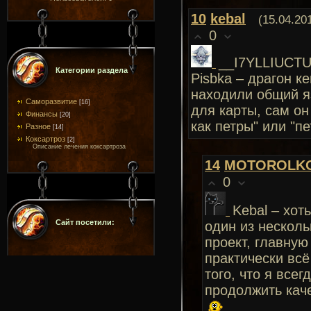
10
kebal
(15.04.20
0
__I7YLLIUCTU
Категории раздела
Pisbka – драгон к
находили общий я
Саморазвитие
[16]
для карты, сам о
Финансы
[20]
как петры" или "п
Разное
[14]
Коксартроз
[2]
Описание лечения коксартроза
14
MOTOROLK
0
Kebal – хот
Сайт посетили:
один из несколь
проект, главную
практически всё
того, что я все
продолжить каче