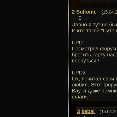
2
Sullome
(15.04.
0
Давно я тут не бы
И кто такой "Суте
UPD:
Посмотрел форум,
бросить карту нас
вернуться?
UPD2:
Ох, почитал свои 
любил. Этот форум
Вау, я даже помн
флаги.
3
kebal
(15.04.2