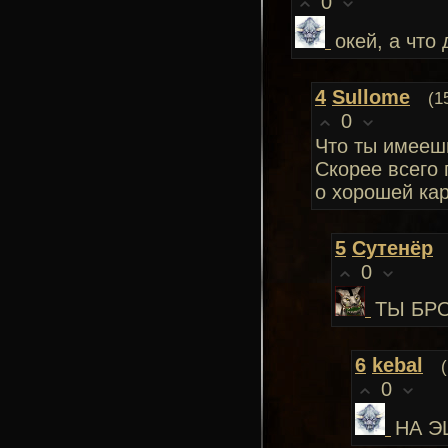
0
окей, а что
4
Sullome
(1
0
Что ты имеешь
Скорее всего 
о хорошей ка
5
Сутенёр
0
ТЫ БР
6
kebal
0
НА 