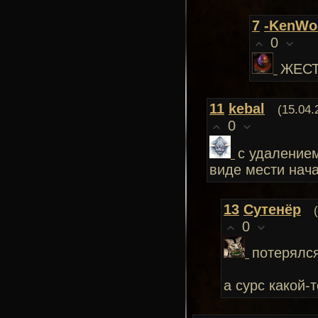
7
-KenWo
0
ЖЕСТ
11
kebal
(15.04.
0
с удалением
виде мести нач
13
Сутенёр
0
потерялся
а сурс какой-