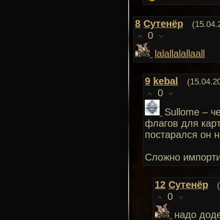
8
Сутенёр
(15.04.
0
lalallalallaall
9
kebal
(15.04.2
0
Sullome – ч
флагов для карт
постарался он н
Сложно импорт
12
Сутенёр
0
надо доде