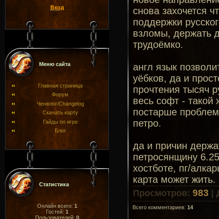
Вход
снова захочется ч
поддержки русског
взломы, держать д
трудоёмко.
Меню сайта
англ язык позволи
уёбков, да и прос
Главная страница
прочтения тысяч р
Форум
весь софт - такой 
Ченжлог/Changelog
постарше проблем 
Скачать карту
петро.
Гайды по игре
Блог
да и причин держа
петросянщину 6.25
хостботе, пг/алкар
карта может жить.
Статистика
983
Просмотров
:
|
Онлайн всего:
1
Всего комментариев
:
14
Гостей:
1
Пользователей:
0